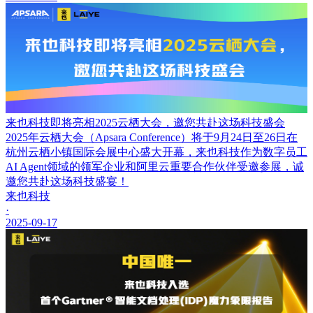
来也科技即将亮相2025云栖大会，邀您共赴这场科技盛会
2025年云栖大会（Apsara Conference）将于9月24日至26日在
杭州云栖小镇国际会展中心盛大开幕，来也科技作为数字员工
AI Agent领域的领军企业和阿里云重要合作伙伴受邀参展，诚
邀您共赴这场科技盛宴！
来也科技
·
2025-09-17