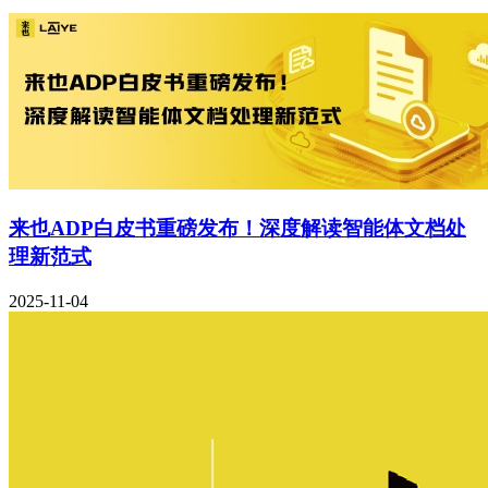
来也ADP白皮书重磅发布！深度解读智能体文档处
理新范式
2025-11-04