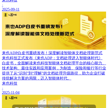
来也科技
·
2025-09-11
来也ADP白皮书重磅发布！深度解读智能体文档处理新范式
来也科技正式发布《来也ADP：文档处理进入智能体时代》
白皮书，全面解读来也科技智能体文档处理平台的核心能力、
技术架构、最佳实践和应用案例，为制造、保险和银行等行业
提供了从“识别”到“理解”的文档处理升级路径，助力企业打破
传统解决方案的局限，迈入智能体时代。
来也科技
·
2025-11-04