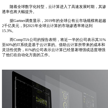
随着全球数字化转型，云计算进入了高速发展时期，其渗
透率也将大幅提升。
据Gartner调查显示，2019年的全球公有云市场规模将超越
2千亿美元，到2021年全球云计算的市场渗透率将达到
15.3%。
而CompTIA公司的报告表明，将近一半的公司表示其31%
至60%的IT系统是基于云计算的。借助云计算所带来的成本和
灵活性优势，81%的公司表示云计算已经显著增强或适度增强
了他们在自动化方面的工作。