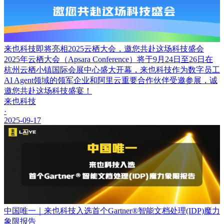
来也科技即将亮相2025云栖大会，邀您共赴这场科技盛会
2025年云栖大会（Apsara Conference）将于9月24日至26日在
杭州云栖小镇国际会展中心盛大开幕，来也科技作为数字员工
AI Agent领域的领军企业和阿里云重要合作伙伴受邀参展，诚
邀您共赴这场科技盛宴！
来也科技
·
2025-09-17
中国唯一｜来也科技入选首个Gartner®智能文档处理(IDP)魔力
象限报告