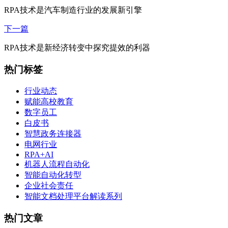
RPA技术是汽车制造行业的发展新引擎
下一篇
RPA技术是新经济转变中探究提效的利器
热门标签
行业动态
赋能高校教育
数字员工
白皮书
智慧政务连接器
电网行业
RPA+AI
机器人流程自动化
智能自动化转型
企业社会责任
智能文档处理平台解读系列
热门文章