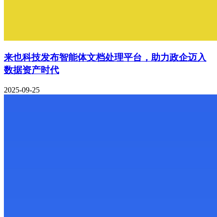
来也科技发布智能体文档处理平台，助力政企迈入
数据资产时代
2025-09-25