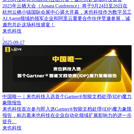
2025年云栖大会（Apsara Conference）将于9月24日至26日在
杭州云栖小镇国际会展中心盛大开幕，来也科技作为数字员工
AI Agent领域的领军企业和阿里云重要合作伙伴受邀参展，诚
邀您共赴这场科技盛宴！
来也科技
·
2025-09-17
中国唯一｜来也科技入选首个Gartner®智能文档处理(IDP)魔力
象限报告
来也科技首次参与即入选Gartner®智能文档处理(IDP)魔力象限
报告，标志着来也科技在企业自动化领域扩展影响力的进一步
提升。
来也科技
·