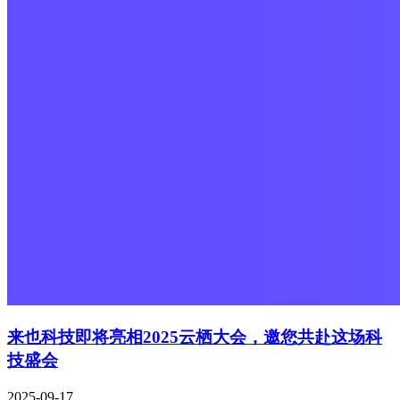
来也科技即将亮相2025云栖大会，邀您共赴这场科
技盛会
2025-09-17