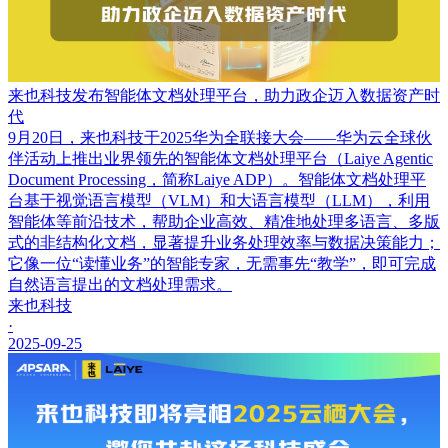
来也科技发布智能体文档处理平台，助力政企迈入数据资产时
代
9月20日，来也科技于2025华为全联接大会——华为云全球伙
伴活动上推出业界领先的智能体文档处理平台（Laiye Agentic
Document Processing，简称Laiye ADP）。智能体文档处理平
台基于视觉语言模型（VLM）和大语言模型（LLM），利用
智能体等前沿技术，帮助企业高效、精准地处理多语言、多版
式的非结构化文档，显著提升业务处理效率与数据决策能力；
它像一位“读懂业务”的智能专家，无需事先“教学”，即可完成
自然语言提出的文档处理需求。
来也科技
·
2025-09-25