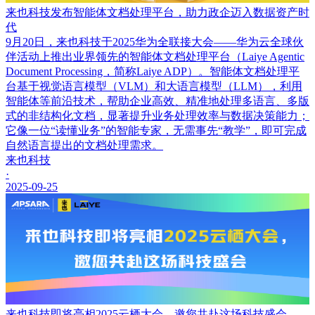
来也科技发布智能体文档处理平台，助力政企迈入数据资产时
代
9月20日，来也科技于2025华为全联接大会——华为云全球伙
伴活动上推出业界领先的智能体文档处理平台（Laiye Agentic
Document Processing，简称Laiye ADP）。智能体文档处理平
台基于视觉语言模型（VLM）和大语言模型（LLM），利用
智能体等前沿技术，帮助企业高效、精准地处理多语言、多版
式的非结构化文档，显著提升业务处理效率与数据决策能力；
它像一位“读懂业务”的智能专家，无需事先“教学”，即可完成
自然语言提出的文档处理需求。
来也科技
·
2025-09-25
来也科技即将亮相2025云栖大会，邀您共赴这场科技盛会