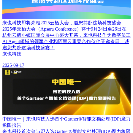
来也科技即将亮相2025云栖大会，邀您共赴这场科技盛会
2025年云栖大会（Apsara Conference）将于9月24日至26日在
杭州云栖小镇国际会展中心盛大开幕，来也科技作为数字员工
AI Agent领域的领军企业和阿里云重要合作伙伴受邀参展，诚
邀您共赴这场科技盛宴！
来也科技
·
2025-09-17
中国唯一｜来也科技入选首个Gartner®智能文档处理(IDP)魔力
象限报告
来也科技首次参与即入选Gartner®智能文档处理(IDP)魔力象限