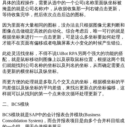
具体的流程操作，需要从选中的一个公司(名称里面纵坐标被
掩盖的就是公司名称)中，从收据收集那一列右键点击更新，
等待收集完毕，然后依次点击后边的图标。
因为里面有大量相同的图标，没办法去只根据图像元素判断和
图像点击做稳定高效的自动化。综合考虑后，唯一可行的就是
根据坐标来进行一一点击更新，可是这么多坐标要如何处理，
才能不在页面有偏移或者电脑屏幕大小变化的时候产生错位。
此处灵活找坐标，不得不说UiBot RPA另两个强大的功能的搭
配，就是鼠标移动到图像上以及获取鼠标位置，根据这两个我
们就能找到公司名称的坐标以及列名的坐标，从而确定需要点
击更新的横坐标以及纵坐标。
而更方便的处理就是多取几个交叉点的坐标，根据横坐标的平
均差值以及纵坐标的平均差值，来找出更新点的坐标偏移，这
样就可以从找到的第一个点来依次循环处理更新了。
二、BCS模块
BCS模块就是SAP中的会计报表合并模块(Business
Consolidation System)，而合并报表项目是由多个合并科目组成
的一个组，用于合并报表展示。