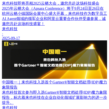
来也科技即将亮相2025云栖大会，邀您共赴这场科技盛会
2025年云栖大会（Apsara Conference）将于9月24日至26日在
杭州云栖小镇国际会展中心盛大开幕，来也科技作为数字员工
AI Agent领域的领军企业和阿里云重要合作伙伴受邀参展，诚
邀您共赴这场科技盛宴！
来也科技
·
2025-09-17
中国唯一｜来也科技入选首个Gartner®智能文档处理(IDP)魔力
象限报告
来也科技首次参与即入选Gartner®智能文档处理(IDP)魔力象限
报告，标志着来也科技在企业自动化领域扩展影响力的进一步
提升。
来也科技