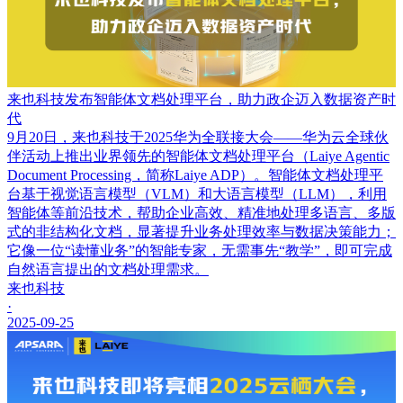
来也科技发布智能体文档处理平台，助力政企迈入数据资产时
代
9月20日，来也科技于2025华为全联接大会——华为云全球伙
伴活动上推出业界领先的智能体文档处理平台（Laiye Agentic
Document Processing，简称Laiye ADP）。智能体文档处理平
台基于视觉语言模型（VLM）和大语言模型（LLM），利用
智能体等前沿技术，帮助企业高效、精准地处理多语言、多版
式的非结构化文档，显著提升业务处理效率与数据决策能力；
它像一位“读懂业务”的智能专家，无需事先“教学”，即可完成
自然语言提出的文档处理需求。
来也科技
·
2025-09-25