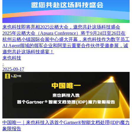
来也科技即将亮相2025云栖大会，邀您共赴这场科技盛会
2025年云栖大会（Apsara Conference）将于9月24日至26日在
杭州云栖小镇国际会展中心盛大开幕，来也科技作为数字员工
AI Agent领域的领军企业和阿里云重要合作伙伴受邀参展，诚
邀您共赴这场科技盛宴！
来也科技
·
2025-09-17
中国唯一｜来也科技入选首个Gartner®智能文档处理(IDP)魔力
象限报告