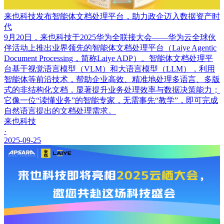
来也科技发布智能体文档处理平台，助力政企迈入数据资产时
代
9月20日，来也科技于2025华为全联接大会——华为云全球伙
伴活动上推出业界领先的智能体文档处理平台（Laiye Agentic
Document Processing，简称Laiye ADP）。智能体文档处理平
台基于视觉语言模型（VLM）和大语言模型（LLM），利用
智能体等前沿技术，帮助企业高效、精准地处理多语言、多版
式的非结构化文档，显著提升业务处理效率与数据决策能力；
它像一位“读懂业务”的智能专家，无需事先“教学”，即可完成
自然语言提出的文档处理需求。
来也科技
·
2025-09-25