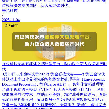
提供了从“识别”到“理解”的文档处理升级路径，助力企业打破
传统解决方案的局限，迈入智能体时代。
来也科技
·
2025-11-04
来也科技发布智能体文档处理平台，助力政企迈入数据资产时
代
9月20日，来也科技于2025华为全联接大会——华为云全球伙
伴活动上推出业界领先的智能体文档处理平台（Laiye Agentic
Document Processing，简称Laiye ADP）。智能体文档处理平
台基于视觉语言模型（VLM）和大语言模型（LLM），利用
智能体等前沿技术，帮助企业高效、精准地处理多语言、多版
式的非结构化文档，显著提升业务处理效率与数据决策能力；
它像一位“读懂业务”的智能专家，无需事先“教学”，即可完成