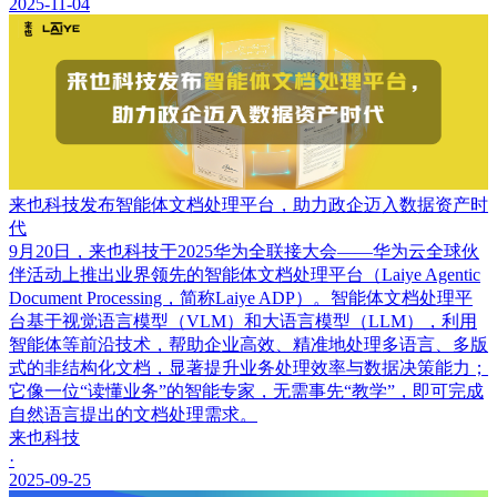
2025-11-04
来也科技发布智能体文档处理平台，助力政企迈入数据资产时
代
9月20日，来也科技于2025华为全联接大会——华为云全球伙
伴活动上推出业界领先的智能体文档处理平台（Laiye Agentic
Document Processing，简称Laiye ADP）。智能体文档处理平
台基于视觉语言模型（VLM）和大语言模型（LLM），利用
智能体等前沿技术，帮助企业高效、精准地处理多语言、多版
式的非结构化文档，显著提升业务处理效率与数据决策能力；
它像一位“读懂业务”的智能专家，无需事先“教学”，即可完成
自然语言提出的文档处理需求。
来也科技
·
2025-09-25