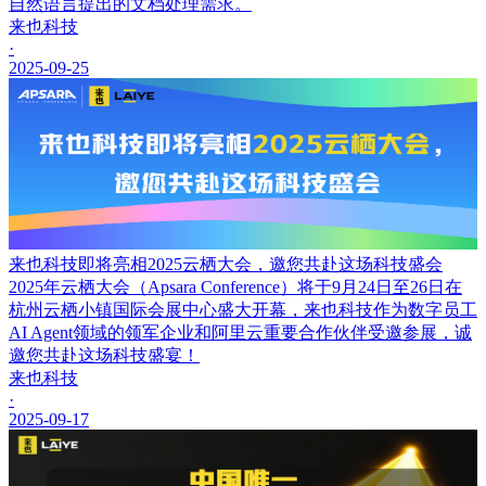
自然语言提出的文档处理需求。
来也科技
·
2025-09-25
来也科技即将亮相2025云栖大会，邀您共赴这场科技盛会
2025年云栖大会（Apsara Conference）将于9月24日至26日在
杭州云栖小镇国际会展中心盛大开幕，来也科技作为数字员工
AI Agent领域的领军企业和阿里云重要合作伙伴受邀参展，诚
邀您共赴这场科技盛宴！
来也科技
·
2025-09-17