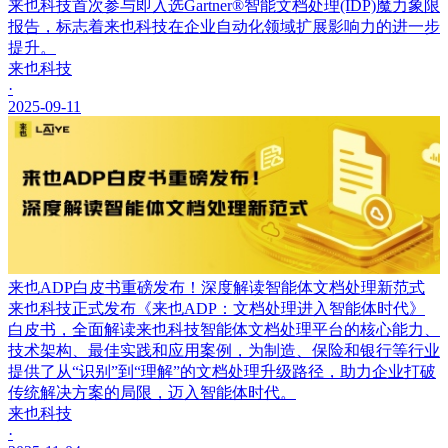
来也科技首次参与即入选Gartner®智能文档处理(IDP)魔力象限
报告，标志着来也科技在企业自动化领域扩展影响力的进一步
提升。
来也科技
·
2025-09-11
来也ADP白皮书重磅发布！深度解读智能体文档处理新范式
来也科技正式发布《来也ADP：文档处理进入智能体时代》
白皮书，全面解读来也科技智能体文档处理平台的核心能力、
技术架构、最佳实践和应用案例，为制造、保险和银行等行业
提供了从“识别”到“理解”的文档处理升级路径，助力企业打破
传统解决方案的局限，迈入智能体时代。
来也科技
·