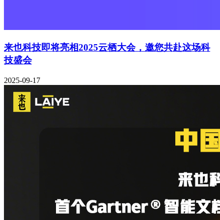
来也科技即将亮相2025云栖大会，邀您共赴这场科
技盛会
2025-09-17