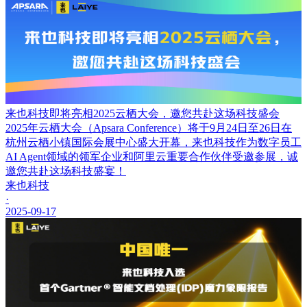
来也科技即将亮相2025云栖大会，邀您共赴这场科技盛会
2025年云栖大会（Apsara Conference）将于9月24日至26日在
杭州云栖小镇国际会展中心盛大开幕，来也科技作为数字员工
AI Agent领域的领军企业和阿里云重要合作伙伴受邀参展，诚
邀您共赴这场科技盛宴！
来也科技
·
2025-09-17