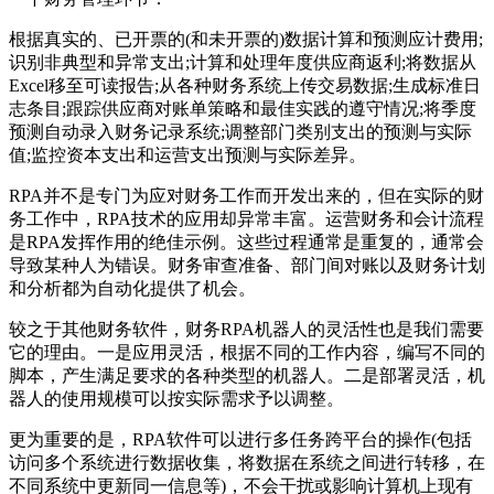
根据真实的、已开票的(和未开票的)数据计算和预测应计费用;
识别非典型和异常支出;计算和处理年度供应商返利;将数据从
Excel移至可读报告;从各种财务系统上传交易数据;生成标准日
志条目;跟踪供应商对账单策略和最佳实践的遵守情况;将季度
预测自动录入财务记录系统;调整部门类别支出的预测与实际
值;监控资本支出和运营支出预测与实际差异。
RPA并不是专门为应对财务工作而开发出来的，但在实际的财
务工作中，RPA技术的应用却异常丰富。运营财务和会计流程
是RPA发挥作用的绝佳示例。这些过程通常是重复的，通常会
导致某种人为错误。财务审查准备、部门间对账以及财务计划
和分析都为自动化提供了机会。
较之于其他财务软件，财务RPA机器人的灵活性也是我们需要
它的理由。一是应用灵活，根据不同的工作内容，编写不同的
脚本，产生满足要求的各种类型的机器人。二是部署灵活，机
器人的使用规模可以按实际需求予以调整。
更为重要的是，RPA软件可以进行多任务跨平台的操作(包括
访问多个系统进行数据收集，将数据在系统之间进行转移，在
不同系统中更新同一信息等)，不会干扰或影响计算机上现有