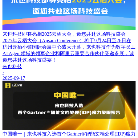
来也科技即将亮相2025云栖大会，邀您共赴这场科技盛会
2025年云栖大会（Apsara Conference）将于9月24日至26日在
杭州云栖小镇国际会展中心盛大开幕，来也科技作为数字员工
AI Agent领域的领军企业和阿里云重要合作伙伴受邀参展，诚
邀您共赴这场科技盛宴！
来也科技
·
2025-09-17
中国唯一｜来也科技入选首个Gartner®智能文档处理(IDP)魔力