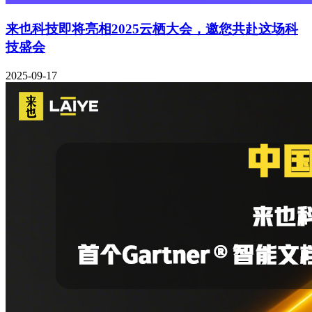
来也科技即将亮相2025云栖大会，邀您共赴这场科
技盛会
2025-09-17