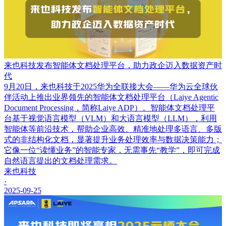
来也科技发布智能体文档处理平台，助力政企迈入数据资产时
代
9月20日，来也科技于2025华为全联接大会——华为云全球伙
伴活动上推出业界领先的智能体文档处理平台（Laiye Agentic
Document Processing，简称Laiye ADP）。智能体文档处理平
台基于视觉语言模型（VLM）和大语言模型（LLM），利用
智能体等前沿技术，帮助企业高效、精准地处理多语言、多版
式的非结构化文档，显著提升业务处理效率与数据决策能力；
它像一位“读懂业务”的智能专家，无需事先“教学”，即可完成
自然语言提出的文档处理需求。
来也科技
·
2025-09-25