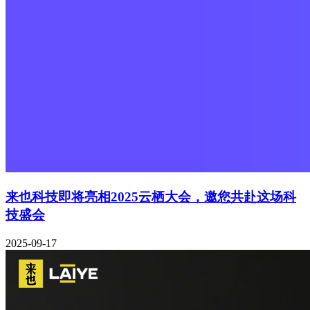
来也科技即将亮相2025云栖大会，邀您共赴这场科
技盛会
2025-09-17