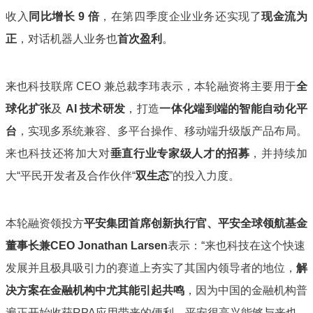
收入
同比增长 9 倍
，在第四季度企业业务还实现了
现金流为
正
，对话机器人业务也
首次盈利
。
来
也科技联席 CEO 兼总裁李玮表示，本轮融资将主要用于
全
球化扩张
及
AI 技术研发
，
打造
一体化端到端的智能自动化平
台
，实现多系统兼容、多平台操作、移动端升级版产品布局。
来也科技还将加大对
垂直行业专家级人才的招募
，
并持续加
大“平民开发者及合作伙伴“
双生态
”的投入力度。
本轮融资领投方
平安集团首席创新执行官、平安全球领航基金
董事长兼CEO Jonathan Larsen
表示：
“
来也科技在这个快速
发展并且极具吸引力的赛道上夯实了其国内领导者的地位，
解
决方案在金融机构中尤其能引起共鸣
，因为中国的金融机构普
遍正开始收获RPA应用带来的便利。平安很高兴能够与来也