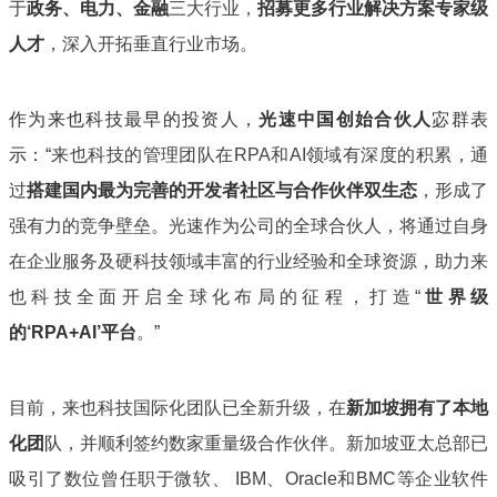
于
政务、电力、金融
三大行业，
招募更多行业解决方案专家级
人才
，深入开拓垂直行业市场。
作为来也科技最早的投资人，
光速中国创始合伙人
宓群表
示：“
来也科技的管理团队在RPA和AI领域有深度的积累，通
过
搭建国内最为完善的开发者社区与合作伙伴双生态
，形成了
强有力的竞争壁垒。光速作为公司的全球合伙人，将通过自身
在企业服务及硬科技领域丰富的行业经验和全球资源，助力来
也科技全面开启全球化布局的征程，打造“
世界级
的‘RPA+AI’平台
。”
目前，来也科技国际化团队已全新升级，在
新加坡拥有了本地
化团
队
，并顺利签约数家重量级合作伙伴。新加坡亚太总部已
吸引了数位曾任职于微软、 IBM、Oracle和BMC等企业软件