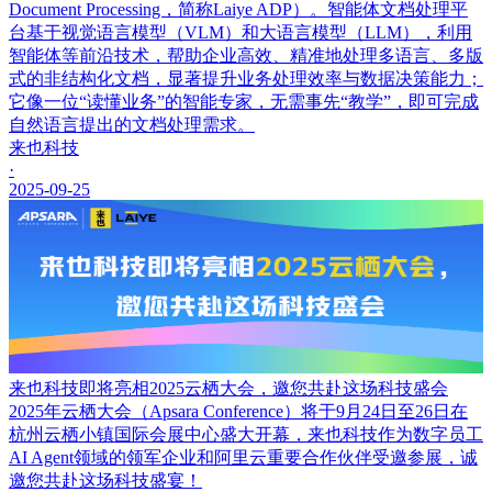
Document Processing，简称Laiye ADP）。智能体文档处理平
台基于视觉语言模型（VLM）和大语言模型（LLM），利用
智能体等前沿技术，帮助企业高效、精准地处理多语言、多版
式的非结构化文档，显著提升业务处理效率与数据决策能力；
它像一位“读懂业务”的智能专家，无需事先“教学”，即可完成
自然语言提出的文档处理需求。
来也科技
·
2025-09-25
来也科技即将亮相2025云栖大会，邀您共赴这场科技盛会
2025年云栖大会（Apsara Conference）将于9月24日至26日在
杭州云栖小镇国际会展中心盛大开幕，来也科技作为数字员工
AI Agent领域的领军企业和阿里云重要合作伙伴受邀参展，诚
邀您共赴这场科技盛宴！