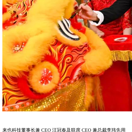
来也科技董事长兼 CEO 汪冠春及联席 CEO 兼总裁李玮先用