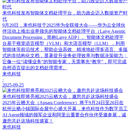
来也科技发布智能体文档处理平台，助力政企迈入数据资产时
代
9月20日，来也科技于2025华为全联接大会——华为云全球伙
伴活动上推出业界领先的智能体文档处理平台（Laiye Agentic
Document Processing，简称Laiye ADP）。智能体文档处理平
台基于视觉语言模型（VLM）和大语言模型（LLM），利用
智能体等前沿技术，帮助企业高效、精准地处理多语言、多版
式的非结构化文档，显著提升业务处理效率与数据决策能力；
它像一位“读懂业务”的智能专家，无需事先“教学”，即可完成
自然语言提出的文档处理需求。
来也科技
·
2025-09-25
来也科技即将亮相2025云栖大会，邀您共赴这场科技盛会
2025年云栖大会（Apsara Conference）将于9月24日至26日在
杭州云栖小镇国际会展中心盛大开幕，来也科技作为数字员工
AI Agent领域的领军企业和阿里云重要合作伙伴受邀参展，诚
邀您共赴这场科技盛宴！
来也科技