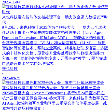
2025-11-04
来也科技发布智能体文档处理平台，助力政企迈入数据资产时
代
9月20日，来也科技于2025华为全联接大会——华为云全球伙
伴活动上推出业界领先的智能体文档处理平台（Laiye Agentic
Document Processing，简称Laiye ADP）。智能体文档处理平
台基于视觉语言模型（VLM）和大语言模型（LLM），利用
智能体等前沿技术，帮助企业高效、精准地处理多语言、多版
式的非结构化文档，显著提升业务处理效率与数据决策能力；
它像一位“读懂业务”的智能专家，无需事先“教学”，即可完成
自然语言提出的文档处理需求。
来也科技
·
2025-09-25
来也科技即将亮相2025云栖大会，邀您共赴这场科技盛会
2025年云栖大会（Apsara Conference）将于9月24日至26日在
杭州云栖小镇国际会展中心盛大开幕，来也科技作为数字员工
AI Agent领域的领军企业和阿里云重要合作伙伴受邀参展，诚
邀您共赴这场科技盛宴！