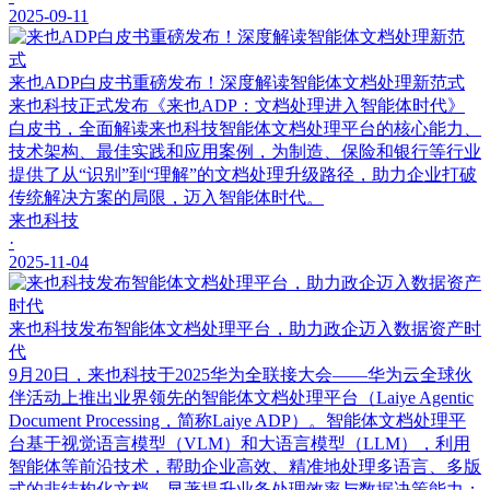
2025-09-11
来也ADP白皮书重磅发布！深度解读智能体文档处理新范式
来也科技正式发布《来也ADP：文档处理进入智能体时代》
白皮书，全面解读来也科技智能体文档处理平台的核心能力、
技术架构、最佳实践和应用案例，为制造、保险和银行等行业
提供了从“识别”到“理解”的文档处理升级路径，助力企业打破
传统解决方案的局限，迈入智能体时代。
来也科技
·
2025-11-04
来也科技发布智能体文档处理平台，助力政企迈入数据资产时
代
9月20日，来也科技于2025华为全联接大会——华为云全球伙
伴活动上推出业界领先的智能体文档处理平台（Laiye Agentic
Document Processing，简称Laiye ADP）。智能体文档处理平
台基于视觉语言模型（VLM）和大语言模型（LLM），利用
智能体等前沿技术，帮助企业高效、精准地处理多语言、多版
式的非结构化文档，显著提升业务处理效率与数据决策能力；