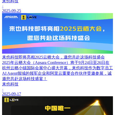
来也科技
·
2025-09-25
来也科技即将亮相2025云栖大会，邀您共赴这场科技盛会
2025年云栖大会（Apsara Conference）将于9月24日至26日在
杭州云栖小镇国际会展中心盛大开幕，来也科技作为数字员工
AI Agent领域的领军企业和阿里云重要合作伙伴受邀参展，诚
邀您共赴这场科技盛宴！
来也科技
·
2025-09-17