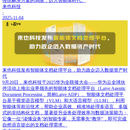
传统解决方案的局限，迈入智能体时代。
来也科技
·
2025-11-04
来也科技发布智能体文档处理平台，助力政企迈入数据资产时
代
9月20日，来也科技于2025华为全联接大会——华为云全球伙
伴活动上推出业界领先的智能体文档处理平台（Laiye Agentic
Document Processing，简称Laiye ADP）。智能体文档处理平
台基于视觉语言模型（VLM）和大语言模型（LLM），利用
智能体等前沿技术，帮助企业高效、精准地处理多语言、多版
式的非结构化文档，显著提升业务处理效率与数据决策能力；
它像一位“读懂业务”的智能专家，无需事先“教学”，即可完成
自然语言提出的文档处理需求。