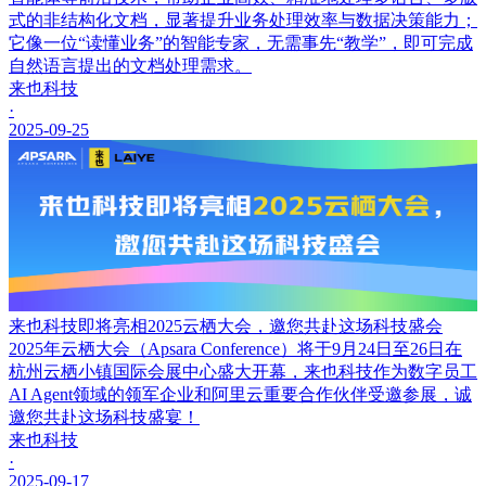
式的非结构化文档，显著提升业务处理效率与数据决策能力；
它像一位“读懂业务”的智能专家，无需事先“教学”，即可完成
自然语言提出的文档处理需求。
来也科技
·
2025-09-25
来也科技即将亮相2025云栖大会，邀您共赴这场科技盛会
2025年云栖大会（Apsara Conference）将于9月24日至26日在
杭州云栖小镇国际会展中心盛大开幕，来也科技作为数字员工
AI Agent领域的领军企业和阿里云重要合作伙伴受邀参展，诚
邀您共赴这场科技盛宴！
来也科技
·
2025-09-17