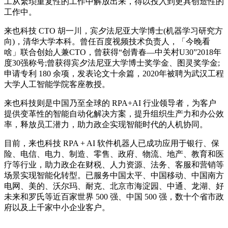
工从繁琐重复性的工作中解放出来，得以投入到更具创造性的
工作中。
来也科技 CTO 胡一川，宾夕法尼亚大学博士(机器学习研究方
向)，清华大学本科。曾任百度视频技术负责人，「今晚看
啥」联合创始人兼CTO，曾获得“创青春—中关村U30”2018年
度30强称号;曾获得宾夕法尼亚大学博士奖学金、图灵奖学金;
申请专利 180 余项，发表论文十余篇，2020年被聘为武汉工程
大学人工智能学院客座教授。
来也科技则是中国乃至全球的 RPA+AI 行业领导者，为客户
提供变革性的智能自动化解决方案，提升组织生产力和办公效
率，释放员工潜力，助力政企实现智能时代的人机协同。
目前，来也科技 RPA + AI 软件机器人已成功应用于银行、保
险、电信、电力、制造、零售、政府、物流、地产、教育和医
疗等行业，助力政企在财税、人力资源、法务、客服和营销等
场景实现智能化转型。已服务中国太平、中国移动、中国南方
电网、美的、沃尔玛、耐克、北京市海淀园、中通、龙湖、好
未来和罗氏等近百家世界 500 强、中国 500 强，数十个省市政
府以及上千家中小企业客户。