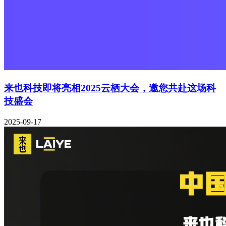
来也科技即将亮相2025云栖大会，邀您共赴这场科
技盛会
2025-09-17