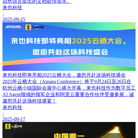
自然语言提出的文档处理需求。
来也科技
·
2025-09-25
来也科技即将亮相2025云栖大会，邀您共赴这场科技盛会
2025年云栖大会（Apsara Conference）将于9月24日至26日在
杭州云栖小镇国际会展中心盛大开幕，来也科技作为数字员工
AI Agent领域的领军企业和阿里云重要合作伙伴受邀参展，诚
邀您共赴这场科技盛宴！
来也科技
·
2025-09-17