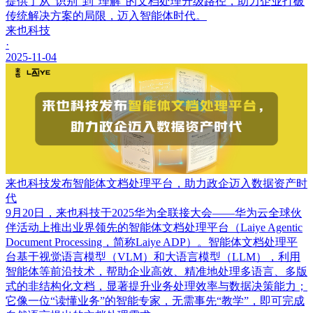
提供了从“识别”到“理解”的文档处理升级路径，助力企业打破
传统解决方案的局限，迈入智能体时代。
来也科技
·
2025-11-04
来也科技发布智能体文档处理平台，助力政企迈入数据资产时
代
9月20日，来也科技于2025华为全联接大会——华为云全球伙
伴活动上推出业界领先的智能体文档处理平台（Laiye Agentic
Document Processing，简称Laiye ADP）。智能体文档处理平
台基于视觉语言模型（VLM）和大语言模型（LLM），利用
智能体等前沿技术，帮助企业高效、精准地处理多语言、多版
式的非结构化文档，显著提升业务处理效率与数据决策能力；
它像一位“读懂业务”的智能专家，无需事先“教学”，即可完成