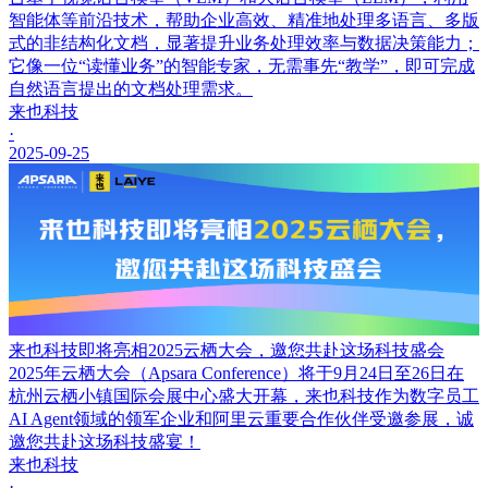
智能体等前沿技术，帮助企业高效、精准地处理多语言、多版
式的非结构化文档，显著提升业务处理效率与数据决策能力；
它像一位“读懂业务”的智能专家，无需事先“教学”，即可完成
自然语言提出的文档处理需求。
来也科技
·
2025-09-25
来也科技即将亮相2025云栖大会，邀您共赴这场科技盛会
2025年云栖大会（Apsara Conference）将于9月24日至26日在
杭州云栖小镇国际会展中心盛大开幕，来也科技作为数字员工
AI Agent领域的领军企业和阿里云重要合作伙伴受邀参展，诚
邀您共赴这场科技盛宴！
来也科技
·