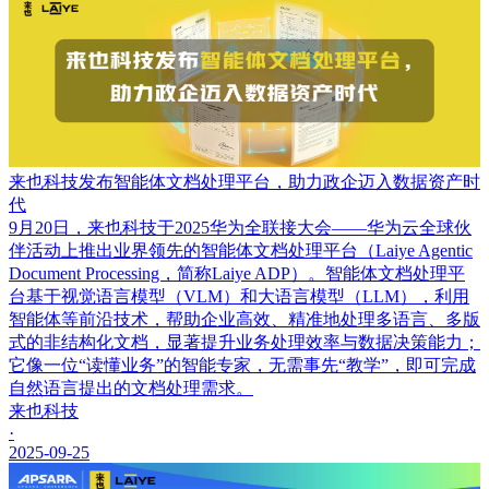
来也科技发布智能体文档处理平台，助力政企迈入数据资产时
代
9月20日，来也科技于2025华为全联接大会——华为云全球伙
伴活动上推出业界领先的智能体文档处理平台（Laiye Agentic
Document Processing，简称Laiye ADP）。智能体文档处理平
台基于视觉语言模型（VLM）和大语言模型（LLM），利用
智能体等前沿技术，帮助企业高效、精准地处理多语言、多版
式的非结构化文档，显著提升业务处理效率与数据决策能力；
它像一位“读懂业务”的智能专家，无需事先“教学”，即可完成
自然语言提出的文档处理需求。
来也科技
·
2025-09-25