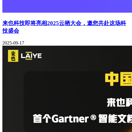
来也科技即将亮相2025云栖大会，邀您共赴这场科
技盛会
2025-09-17