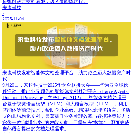
传统解决方案的局限，迈入智能体时代。
来也科技
·
2025-11-04
来也科技发布智能体文档处理平台，助力政企迈入数据资产时
代
9月20日，来也科技于2025华为全联接大会——华为云全球伙
伴活动上推出业界领先的智能体文档处理平台（Laiye Agentic
Document Processing，简称Laiye ADP）。智能体文档处理平
台基于视觉语言模型（VLM）和大语言模型（LLM），利用
智能体等前沿技术，帮助企业高效、精准地处理多语言、多版
式的非结构化文档，显著提升业务处理效率与数据决策能力；
它像一位“读懂业务”的智能专家，无需事先“教学”，即可完成
自然语言提出的文档处理需求。