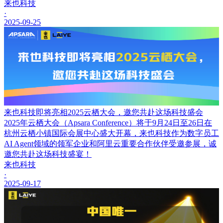
来也科技
·
2025-09-25
来也科技即将亮相2025云栖大会，邀您共赴这场科技盛会
2025年云栖大会（Apsara Conference）将于9月24日至26日在
杭州云栖小镇国际会展中心盛大开幕，来也科技作为数字员工
AI Agent领域的领军企业和阿里云重要合作伙伴受邀参展，诚
邀您共赴这场科技盛宴！
来也科技
·
2025-09-17