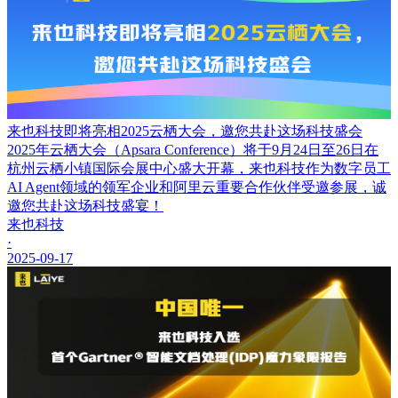
来也科技即将亮相2025云栖大会，邀您共赴这场科技盛会
2025年云栖大会（Apsara Conference）将于9月24日至26日在
杭州云栖小镇国际会展中心盛大开幕，来也科技作为数字员工
AI Agent领域的领军企业和阿里云重要合作伙伴受邀参展，诚
邀您共赴这场科技盛宴！
来也科技
·
2025-09-17