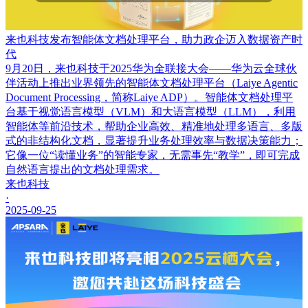
来也科技发布智能体文档处理平台，助力政企迈入数据资产时
代
9月20日，来也科技于2025华为全联接大会——华为云全球伙
伴活动上推出业界领先的智能体文档处理平台（Laiye Agentic
Document Processing，简称Laiye ADP）。智能体文档处理平
台基于视觉语言模型（VLM）和大语言模型（LLM），利用
智能体等前沿技术，帮助企业高效、精准地处理多语言、多版
式的非结构化文档，显著提升业务处理效率与数据决策能力；
它像一位“读懂业务”的智能专家，无需事先“教学”，即可完成
自然语言提出的文档处理需求。
来也科技
·
2025-09-25