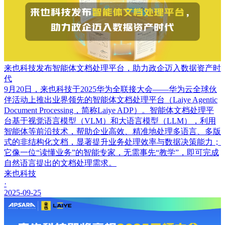
来也科技发布智能体文档处理平台，助力政企迈入数据资产时
代
9月20日，来也科技于2025华为全联接大会——华为云全球伙
伴活动上推出业界领先的智能体文档处理平台（Laiye Agentic
Document Processing，简称Laiye ADP）。智能体文档处理平
台基于视觉语言模型（VLM）和大语言模型（LLM），利用
智能体等前沿技术，帮助企业高效、精准地处理多语言、多版
式的非结构化文档，显著提升业务处理效率与数据决策能力；
它像一位“读懂业务”的智能专家，无需事先“教学”，即可完成
自然语言提出的文档处理需求。
来也科技
·
2025-09-25