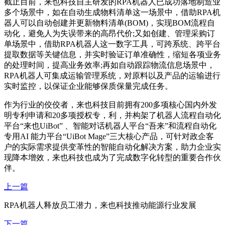
截止目前，来也科技自主研发的RPA机器人已成功落地制造业
多个场景中，如在自动生成物料清单这一场景中，借助RPA机
器人可以自动创建并更新物料清单(BOM)，实现BOM流程自
动化，避免人为失误带来的高昂代价;又如创建、管理采购订
单场景中，借助RPA机器人这一数字工具，可跨系统、跨平台
提取数据等关键信息，并实时验证订单准确性，缩短各项业务
的处理时间，提高业务效率;再如自动跟踪物流信息场景中，
RPA机器人可集成运输管理系统，对原料以及产品的运输进行
实时监控，以保证企业能够保质保量完成任务。
作为行业的佼佼者，来也科技目前拥有200多项核心国内外发
明专利申请和20多项授权专，利，并构架了机器人流程自动化
平台“来也UiBot” 、智能对话机器人平台“吾来”和流程自动化
专用AI 能力平台“UiBot Mage”三大核心产品，可针对政企客
户的实际需求提供变革性的智能自动化解决方案，助力企业实
现降本增效，来也科技也成为了完成数字化转型的重要合作伙
伴。
上一篇
RPA机器人释放员工潜力，来也科技推动能源行业发展
下一篇