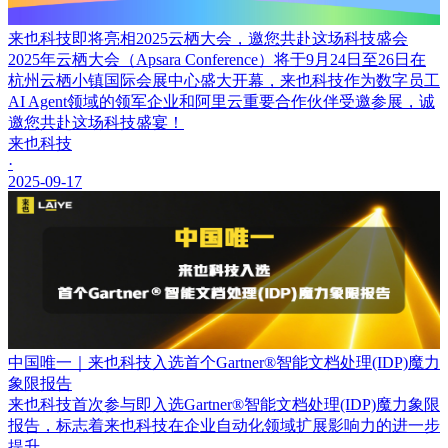
来也科技即将亮相2025云栖大会，邀您共赴这场科技盛会
2025年云栖大会（Apsara Conference）将于9月24日至26日在
杭州云栖小镇国际会展中心盛大开幕，来也科技作为数字员工
AI Agent领域的领军企业和阿里云重要合作伙伴受邀参展，诚
邀您共赴这场科技盛宴！
来也科技
·
2025-09-17
中国唯一｜来也科技入选首个Gartner®智能文档处理(IDP)魔力
象限报告
来也科技首次参与即入选Gartner®智能文档处理(IDP)魔力象限
报告，标志着来也科技在企业自动化领域扩展影响力的进一步
提升。