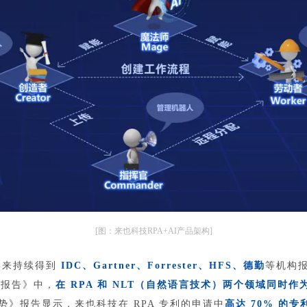
[图：来也科技RPA+AI产品架构]
年来持续得到
IDC、Gartner、Forrester、HFS、德勤
等机构
曲线报告》中，
在 RPA 和 NLT（自然语言技术）两个领域同时作为 S
态势》报告显示，来也科技在 RPA 专利的申请中
高达 70% 的