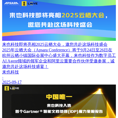
来也科技即将亮相2025云栖大会，邀您共赴这场科技盛会
2025年云栖大会（Apsara Conference）将于9月24日至26日在
杭州云栖小镇国际会展中心盛大开幕，来也科技作为数字员工
AI Agent领域的领军企业和阿里云重要合作伙伴受邀参展，诚
邀您共赴这场科技盛宴！
来也科技
·
2025-09-17