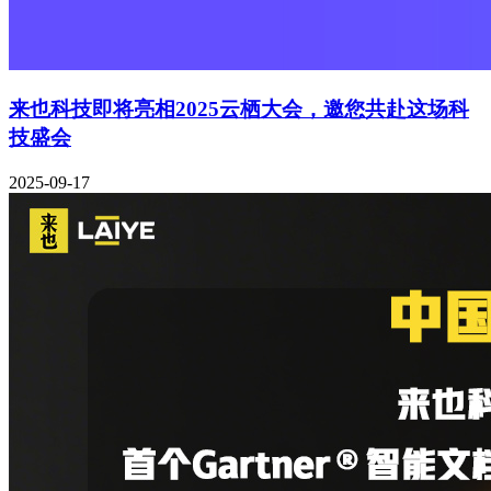
来也科技即将亮相2025云栖大会，邀您共赴这场科
技盛会
2025-09-17