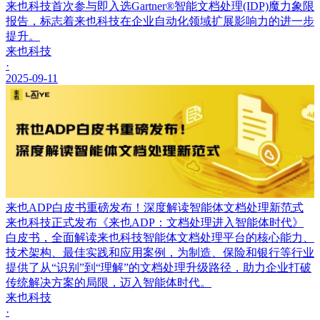
来也科技首次参与即入选Gartner®智能文档处理(IDP)魔力象限
报告，标志着来也科技在企业自动化领域扩展影响力的进一步
提升。
来也科技
·
2025-09-11
来也ADP白皮书重磅发布！深度解读智能体文档处理新范式
来也科技正式发布《来也ADP：文档处理进入智能体时代》
白皮书，全面解读来也科技智能体文档处理平台的核心能力、
技术架构、最佳实践和应用案例，为制造、保险和银行等行业
提供了从“识别”到“理解”的文档处理升级路径，助力企业打破
传统解决方案的局限，迈入智能体时代。
来也科技
·