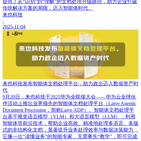
提供了从“识别”到“理解”的文档处理升级路径，助力企业打破
传统解决方案的局限，迈入智能体时代。
来也科技
·
2025-11-04
来也科技发布智能体文档处理平台，助力政企迈入数据资产时
代
9月20日，来也科技于2025华为全联接大会——华为云全球伙
伴活动上推出业界领先的智能体文档处理平台（Laiye Agentic
Document Processing，简称Laiye ADP）。智能体文档处理平
台基于视觉语言模型（VLM）和大语言模型（LLM），利用
智能体等前沿技术，帮助企业高效、精准地处理多语言、多版
式的非结构化文档，显著提升业务处理效率与数据决策能力；
它像一位“读懂业务”的智能专家，无需事先“教学”，即可完成