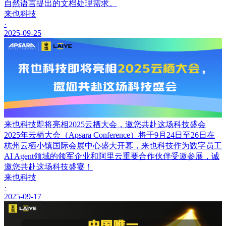
自然语言提出的文档处理需求。
来也科技
·
2025-09-25
来也科技即将亮相2025云栖大会，邀您共赴这场科技盛会
2025年云栖大会（Apsara Conference）将于9月24日至26日在
杭州云栖小镇国际会展中心盛大开幕，来也科技作为数字员工
AI Agent领域的领军企业和阿里云重要合作伙伴受邀参展，诚
邀您共赴这场科技盛宴！
来也科技
·
2025-09-17