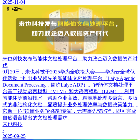
2025-11-04
来也科技发布智能体文档处理平台，助力政企迈入数据资产时
代
9月20日，来也科技于2025华为全联接大会——华为云全球伙
伴活动上推出业界领先的智能体文档处理平台（Laiye Agentic
Document Processing，简称Laiye ADP）。智能体文档处理平
台基于视觉语言模型（VLM）和大语言模型（LLM），利用
智能体等前沿技术，帮助企业高效、精准地处理多语言、多版
式的非结构化文档，显著提升业务处理效率与数据决策能力；
它像一位“读懂业务”的智能专家，无需事先“教学”，即可完成
自然语言提出的文档处理需求。
来也科技
·
2025-09-25