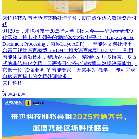
来也科技发布智能体文档处理平台，助力政企迈入数据资产时
代
9月20日，来也科技于2025华为全联接大会——华为云全球伙
伴活动上推出业界领先的智能体文档处理平台（Laiye Agentic
Document Processing，简称Laiye ADP）。智能体文档处理平
台基于视觉语言模型（VLM）和大语言模型（LLM），利用
智能体等前沿技术，帮助企业高效、精准地处理多语言、多版
式的非结构化文档，显著提升业务处理效率与数据决策能力；
它像一位“读懂业务”的智能专家，无需事先“教学”，即可完成
自然语言提出的文档处理需求。
来也科技
·
2025-09-25