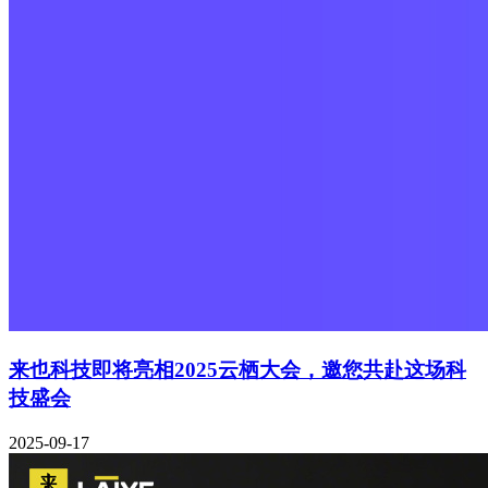
来也科技即将亮相2025云栖大会，邀您共赴这场科
技盛会
2025-09-17