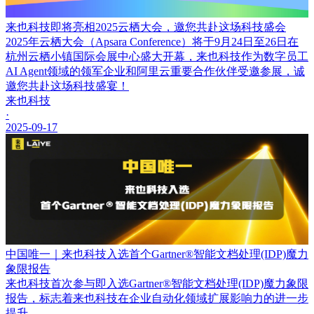
来也科技即将亮相2025云栖大会，邀您共赴这场科技盛会
2025年云栖大会（Apsara Conference）将于9月24日至26日在
杭州云栖小镇国际会展中心盛大开幕，来也科技作为数字员工
AI Agent领域的领军企业和阿里云重要合作伙伴受邀参展，诚
邀您共赴这场科技盛宴！
来也科技
·
2025-09-17
中国唯一｜来也科技入选首个Gartner®智能文档处理(IDP)魔力
象限报告
来也科技首次参与即入选Gartner®智能文档处理(IDP)魔力象限
报告，标志着来也科技在企业自动化领域扩展影响力的进一步
提升。