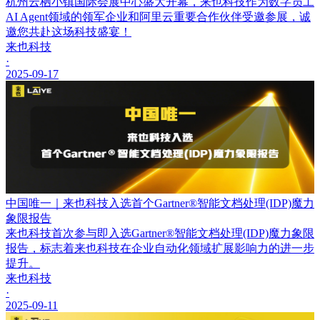
杭州云栖小镇国际会展中心盛大开幕，来也科技作为数字员工
AI Agent领域的领军企业和阿里云重要合作伙伴受邀参展，诚
邀您共赴这场科技盛宴！
来也科技
·
2025-09-17
中国唯一｜来也科技入选首个Gartner®智能文档处理(IDP)魔力
象限报告
来也科技首次参与即入选Gartner®智能文档处理(IDP)魔力象限
报告，标志着来也科技在企业自动化领域扩展影响力的进一步
提升。
来也科技
·
2025-09-11