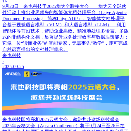
代
9月20日，来也科技于2025华为全联接大会——华为云全球伙
伴活动上推出业界领先的智能体文档处理平台（Laiye Agentic
Document Processing，简称Laiye ADP）。智能体文档处理平
台基于视觉语言模型（VLM）和大语言模型（LLM），利用
智能体等前沿技术，帮助企业高效、精准地处理多语言、多版
式的非结构化文档，显著提升业务处理效率与数据决策能力；
它像一位“读懂业务”的智能专家，无需事先“教学”，即可完成
自然语言提出的文档处理需求。
来也科技
·
2025-09-25
来也科技即将亮相2025云栖大会，邀您共赴这场科技盛会
2025年云栖大会（Apsara Conference）将于9月24日至26日在