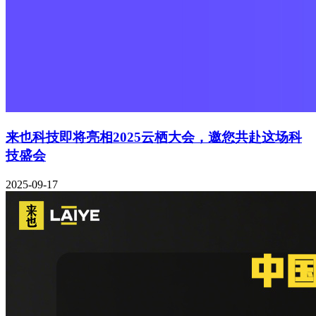
来也科技即将亮相2025云栖大会，邀您共赴这场科
技盛会
2025-09-17