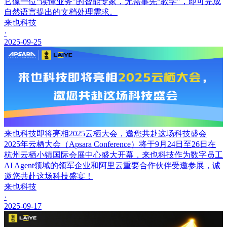
它像一位“读懂业务”的智能专家，无需事先“教学”，即可完成
自然语言提出的文档处理需求。
来也科技
·
2025-09-25
来也科技即将亮相2025云栖大会，邀您共赴这场科技盛会
2025年云栖大会（Apsara Conference）将于9月24日至26日在
杭州云栖小镇国际会展中心盛大开幕，来也科技作为数字员工
AI Agent领域的领军企业和阿里云重要合作伙伴受邀参展，诚
邀您共赴这场科技盛宴！
来也科技
·
2025-09-17