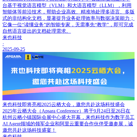
台基于视觉语言模型（VLM）和大语言模型（LLM），利用
智能体等前沿技术，帮助企业高效、精准地处理多语言、多版
式的非结构化文档，显著提升业务处理效率与数据决策能力；
它像一位“读懂业务”的智能专家，无需事先“教学”，即可完成
自然语言提出的文档处理需求。
来也科技
·
2025-09-25
来也科技即将亮相2025云栖大会，邀您共赴这场科技盛会
2025年云栖大会（Apsara Conference）将于9月24日至26日在
杭州云栖小镇国际会展中心盛大开幕，来也科技作为数字员工
AI Agent领域的领军企业和阿里云重要合作伙伴受邀参展，诚
邀您共赴这场科技盛宴！
来也科技