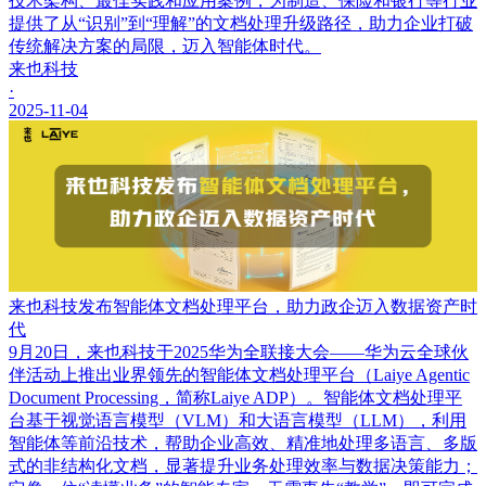
技术架构、最佳实践和应用案例，为制造、保险和银行等行业
提供了从“识别”到“理解”的文档处理升级路径，助力企业打破
传统解决方案的局限，迈入智能体时代。
来也科技
·
2025-11-04
来也科技发布智能体文档处理平台，助力政企迈入数据资产时
代
9月20日，来也科技于2025华为全联接大会——华为云全球伙
伴活动上推出业界领先的智能体文档处理平台（Laiye Agentic
Document Processing，简称Laiye ADP）。智能体文档处理平
台基于视觉语言模型（VLM）和大语言模型（LLM），利用
智能体等前沿技术，帮助企业高效、精准地处理多语言、多版
式的非结构化文档，显著提升业务处理效率与数据决策能力；