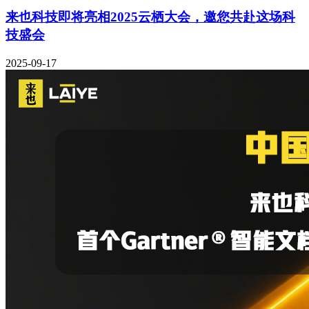
来也科技即将亮相2025云栖大会，邀您共赴这场科
技盛会
2025-09-17