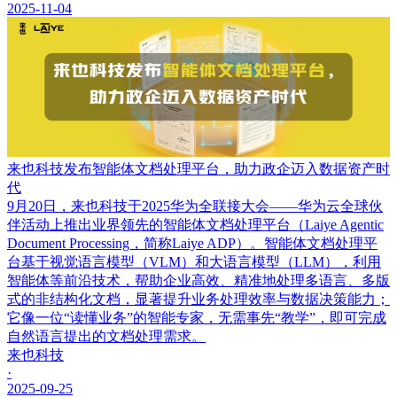
2025-11-04
来也科技发布智能体文档处理平台，助力政企迈入数据资产时
代
9月20日，来也科技于2025华为全联接大会——华为云全球伙
伴活动上推出业界领先的智能体文档处理平台（Laiye Agentic
Document Processing，简称Laiye ADP）。智能体文档处理平
台基于视觉语言模型（VLM）和大语言模型（LLM），利用
智能体等前沿技术，帮助企业高效、精准地处理多语言、多版
式的非结构化文档，显著提升业务处理效率与数据决策能力；
它像一位“读懂业务”的智能专家，无需事先“教学”，即可完成
自然语言提出的文档处理需求。
来也科技
·
2025-09-25