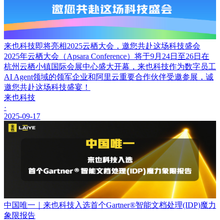
来也科技即将亮相2025云栖大会，邀您共赴这场科技盛会
2025年云栖大会（Apsara Conference）将于9月24日至26日在
杭州云栖小镇国际会展中心盛大开幕，来也科技作为数字员工
AI Agent领域的领军企业和阿里云重要合作伙伴受邀参展，诚
邀您共赴这场科技盛宴！
来也科技
·
2025-09-17
中国唯一｜来也科技入选首个Gartner®智能文档处理(IDP)魔力
象限报告