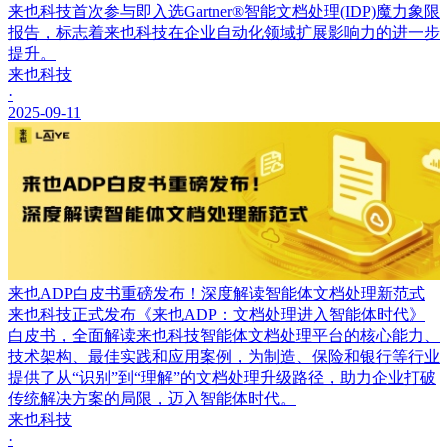
来也科技首次参与即入选Gartner®智能文档处理(IDP)魔力象限
报告，标志着来也科技在企业自动化领域扩展影响力的进一步
提升。
来也科技
·
2025-09-11
来也ADP白皮书重磅发布！深度解读智能体文档处理新范式
来也科技正式发布《来也ADP：文档处理进入智能体时代》
白皮书，全面解读来也科技智能体文档处理平台的核心能力、
技术架构、最佳实践和应用案例，为制造、保险和银行等行业
提供了从“识别”到“理解”的文档处理升级路径，助力企业打破
传统解决方案的局限，迈入智能体时代。
来也科技
·