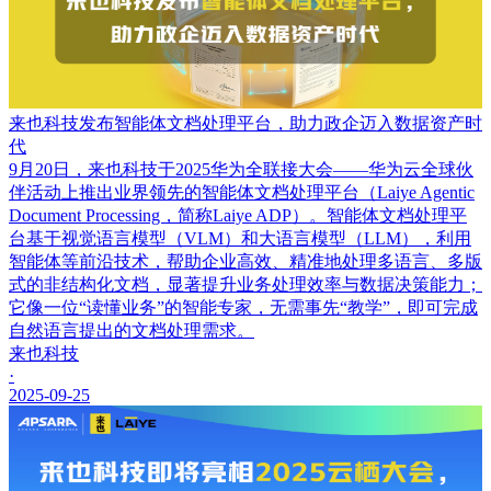
来也科技发布智能体文档处理平台，助力政企迈入数据资产时
代
9月20日，来也科技于2025华为全联接大会——华为云全球伙
伴活动上推出业界领先的智能体文档处理平台（Laiye Agentic
Document Processing，简称Laiye ADP）。智能体文档处理平
台基于视觉语言模型（VLM）和大语言模型（LLM），利用
智能体等前沿技术，帮助企业高效、精准地处理多语言、多版
式的非结构化文档，显著提升业务处理效率与数据决策能力；
它像一位“读懂业务”的智能专家，无需事先“教学”，即可完成
自然语言提出的文档处理需求。
来也科技
·
2025-09-25