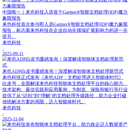
中国唯一｜来也科技入选首个Gartner®智能文档处理(IDP)魔力
象限报告
来也科技首次参与即入选Gartner®智能文档处理(IDP)魔力象限
报告，标志着来也科技在企业自动化领域扩展影响力的进一步
提升。
来也科技
·
2025-09-11
来也ADP白皮书重磅发布！深度解读智能体文档处理新范式
来也科技正式发布《来也ADP：文档处理进入智能体时代》
白皮书，全面解读来也科技智能体文档处理平台的核心能力、
技术架构、最佳实践和应用案例，为制造、保险和银行等行业
提供了从“识别”到“理解”的文档处理升级路径，助力企业打破
传统解决方案的局限，迈入智能体时代。
来也科技
·
2025-11-04