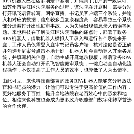
RPA机器人已在诸多场景中落地，并得到了用户的一致认可。
如苏州市吴江区法院服务的过程，该法院在开庭时，需要分别
打开讯飞语音转写、网络直播、书记员客户端三个系统，并输
入相对应的数据，信息较多且复杂程度高，容易导致三个系统
部分遗漏打开出现庭审事故、人为失误出现信息录入错误等问
题。来也科技在了解吴江区法院面临的痛点时，部署了政务
RPA机器人，借助机器人模拟人工录入和运行各个系统来开
庭，工作人员仅需登入庭审书记员客户端，核对法庭是否正确
并勾选开庭案号点击本地开庭，机器人则会自动登入其余各系
统，并填写相关信息，自动生成开庭笔录模板，最后政务RPA
机器人还会自动打开讯飞智能庭审系统，一键启动全自动化流
程操作，不仅提高了工作人员的效率，也降低了人为出错率。
由此可见，来也科技自部署的政务RPA机器人能够充分释放法
官和书记员的潜力，让他们可以专注于更高价值的工作内容，
更好地服务于百姓，提升当地法院在老百姓心中的形象和地
位。相信来也科技也会成为更多政府职能部门数字化转型首选
的合作伙伴。