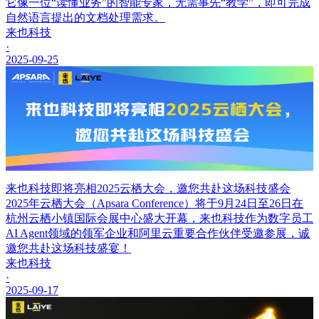
它像一位“读懂业务”的智能专家，无需事先“教学”，即可完成
自然语言提出的文档处理需求。
来也科技
·
2025-09-25
来也科技即将亮相2025云栖大会，邀您共赴这场科技盛会
2025年云栖大会（Apsara Conference）将于9月24日至26日在
杭州云栖小镇国际会展中心盛大开幕，来也科技作为数字员工
AI Agent领域的领军企业和阿里云重要合作伙伴受邀参展，诚
邀您共赴这场科技盛宴！
来也科技
·
2025-09-17