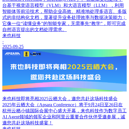
台基于视觉语言模型（VLM）和大语言模型（LLM），利用
智能体等前沿技术，帮助企业高效、精准地处理多语言、多版
式的非结构化文档，显著提升业务处理效率与数据决策能力；
它像一位“读懂业务”的智能专家，无需事先“教学”，即可完成
自然语言提出的文档处理需求。
来也科技
·
2025-09-25
来也科技即将亮相2025云栖大会，邀您共赴这场科技盛会
2025年云栖大会（Apsara Conference）将于9月24日至26日在
杭州云栖小镇国际会展中心盛大开幕，来也科技作为数字员工
AI Agent领域的领军企业和阿里云重要合作伙伴受邀参展，诚
邀您共赴这场科技盛宴！
来也科技