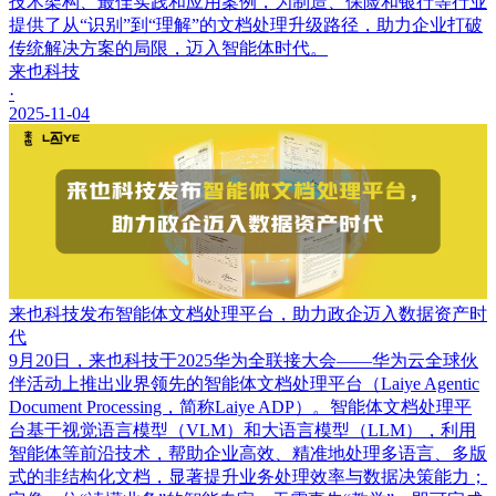
技术架构、最佳实践和应用案例，为制造、保险和银行等行业
提供了从“识别”到“理解”的文档处理升级路径，助力企业打破
传统解决方案的局限，迈入智能体时代。
来也科技
·
2025-11-04
来也科技发布智能体文档处理平台，助力政企迈入数据资产时
代
9月20日，来也科技于2025华为全联接大会——华为云全球伙
伴活动上推出业界领先的智能体文档处理平台（Laiye Agentic
Document Processing，简称Laiye ADP）。智能体文档处理平
台基于视觉语言模型（VLM）和大语言模型（LLM），利用
智能体等前沿技术，帮助企业高效、精准地处理多语言、多版
式的非结构化文档，显著提升业务处理效率与数据决策能力；