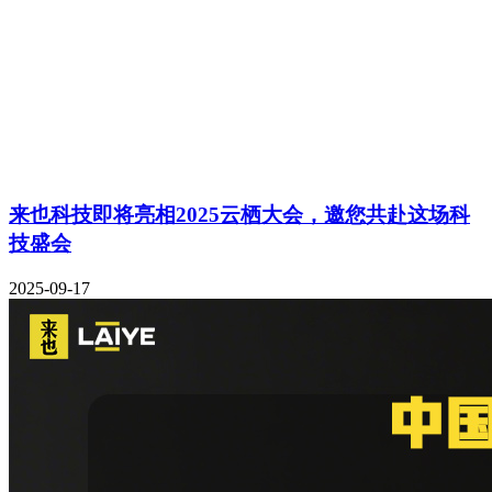
来也科技即将亮相2025云栖大会，邀您共赴这场科
技盛会
2025-09-17