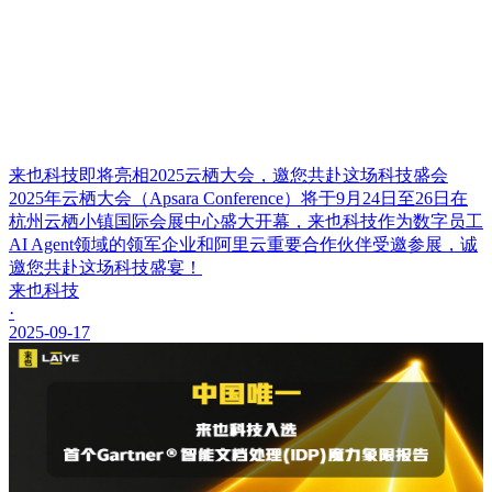
来也科技即将亮相2025云栖大会，邀您共赴这场科技盛会
2025年云栖大会（Apsara Conference）将于9月24日至26日在
杭州云栖小镇国际会展中心盛大开幕，来也科技作为数字员工
AI Agent领域的领军企业和阿里云重要合作伙伴受邀参展，诚
邀您共赴这场科技盛宴！
来也科技
·
2025-09-17