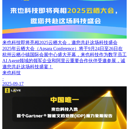
来也科技即将亮相2025云栖大会，邀您共赴这场科技盛会
2025年云栖大会（Apsara Conference）将于9月24日至26日在
杭州云栖小镇国际会展中心盛大开幕，来也科技作为数字员工
AI Agent领域的领军企业和阿里云重要合作伙伴受邀参展，诚
邀您共赴这场科技盛宴！
来也科技
·
2025-09-17