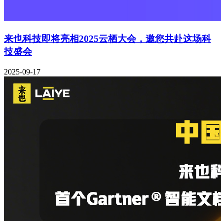
来也科技即将亮相2025云栖大会，邀您共赴这场科
技盛会
2025-09-17