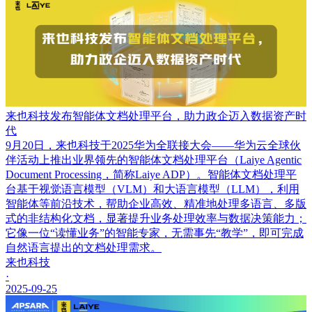
来也科技发布智能体文档处理平台，助力政企迈入数据资产时
代
9月20日，来也科技于2025华为全联接大会——华为云全球伙
伴活动上推出业界领先的智能体文档处理平台（Laiye Agentic
Document Processing，简称Laiye ADP）。智能体文档处理平
台基于视觉语言模型（VLM）和大语言模型（LLM），利用
智能体等前沿技术，帮助企业高效、精准地处理多语言、多版
式的非结构化文档，显著提升业务处理效率与数据决策能力；
它像一位“读懂业务”的智能专家，无需事先“教学”，即可完成
自然语言提出的文档处理需求。
来也科技
·
2025-09-25