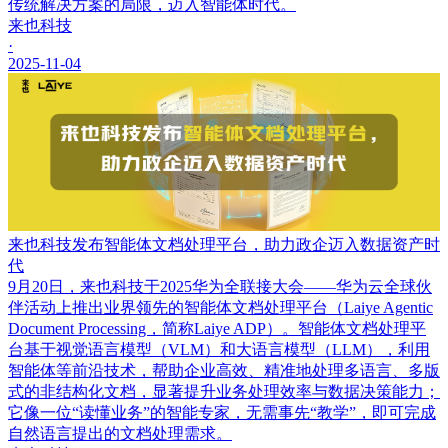
传统解决方案的局限，迈入智能体时代。
来也科技
·
2025-11-04
来也科技发布智能体文档处理平台，助力政企迈入数据资产时
代
9月20日，来也科技于2025华为全联接大会——华为云全球伙
伴活动上推出业界领先的智能体文档处理平台（Laiye Agentic
Document Processing，简称Laiye ADP）。智能体文档处理平
台基于视觉语言模型（VLM）和大语言模型（LLM），利用
智能体等前沿技术，帮助企业高效、精准地处理多语言、多版
式的非结构化文档，显著提升业务处理效率与数据决策能力；
它像一位“读懂业务”的智能专家，无需事先“教学”，即可完成
自然语言提出的文档处理需求。