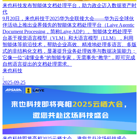
来也科技发布智能体文档处理平台，助力政企迈入数据资产时
代
9月20日，来也科技于2025华为全联接大会——华为云全球伙
伴活动上推出业界领先的智能体文档处理平台（Laiye Agentic
Document Processing，简称Laiye ADP）。智能体文档处理平
台基于视觉语言模型（VLM）和大语言模型（LLM），利用
智能体等前沿技术，帮助企业高效、精准地处理多语言、多版
式的非结构化文档，显著提升业务处理效率与数据决策能力；
它像一位“读懂业务”的智能专家，无需事先“教学”，即可完成
自然语言提出的文档处理需求。
来也科技
·
2025-09-25
来也科技即将亮相2025云栖大会，邀您共赴这场科技盛会