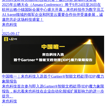
2025年云栖大会（Apsara Conference）将于9月24日至26日在
杭州云栖小镇国际会展中心盛大开幕，来也科技作为数字员工
AI Agent领域的领军企业和阿里云重要合作伙伴受邀参展，诚
邀您共赴这场科技盛宴！
来也科技
·
2025-09-17
中国唯一｜来也科技入选首个Gartner®智能文档处理(IDP)魔力
象限报告
来也科技首次参与即入选Gartner®智能文档处理(IDP)魔力象限
报告，标志着来也科技在企业自动化领域扩展影响力的进一步
提升。
来也科技
·