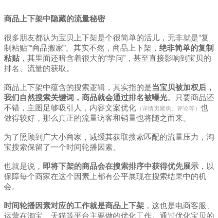
商品上下架中隐藏的流量秘密
很多朋友都认为宝贝上下架是个很简单的活儿，无非就是“复
制粘贴”“商品搬家”。其实不然，商品上下架，
绝非简单的复制
粘贴
，其里面还暗含着很大的“学问”，甚至直接影响到宝贝的
排名、流量的获取。
商品上下架中蕴含的搜索逻辑，其实指的是
当宝贝被加权后，
我们自然搜索关键词，商品就会通过排名被曝光
。只要商品还
不错，主图足够吸引人，内容文案优化
也
（详情页聚焦、评论等）
做得较好，那么真正的流量访客和销量也将随之而来。
为了照顾到广大小商家，减缓其获取搜索匹配的流量压力，淘
宝搜索保留了一个时间轮播因素。
也就是说，
即将下架的商品会在搜索排序中获得优先展示
，以
保障每个商家在这个因素上都有公平展现在搜索结果中的机
会。
时间轮播因素对应的工作就是商品上下架
，这也是电商客服、
运营在淘宝、天猫等平台主要做的优化工作。通过优化宝贝的