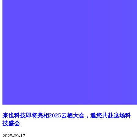
来也科技即将亮相2025云栖大会，邀您共赴这场科
技盛会
2025-09-17