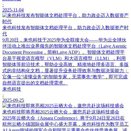
·
2025-11-04
来也科技发布智能体文档处理平台，助力政企迈入数据资产时
代
9月20日，来也科技于2025华为全联接大会——华为云全球伙
伴活动上推出业界领先的智能体文档处理平台（Laiye Agentic
Document Processing，简称Laiye ADP）。智能体文档处理平
台基于视觉语言模型（VLM）和大语言模型（LLM），利用
智能体等前沿技术，帮助企业高效、精准地处理多语言、多版
式的非结构化文档，显著提升业务处理效率与数据决策能力；
它像一位“读懂业务”的智能专家，无需事先“教学”，即可完成
自然语言提出的文档处理需求。
来也科技
·
2025-09-25
来也科技即将亮相2025云栖大会，邀您共赴这场科技盛会
2025年云栖大会（Apsara Conference）将于9月24日至26日在
杭州云栖小镇国际会展中心盛大开幕，来也科技作为数字员工
AI Agent领域的领军企业和阿里云重要合作伙伴受邀参展，诚