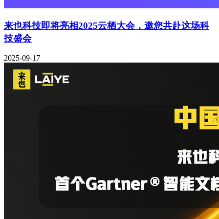
来也科技即将亮相2025云栖大会，邀您共赴这场科
技盛会
2025-09-17