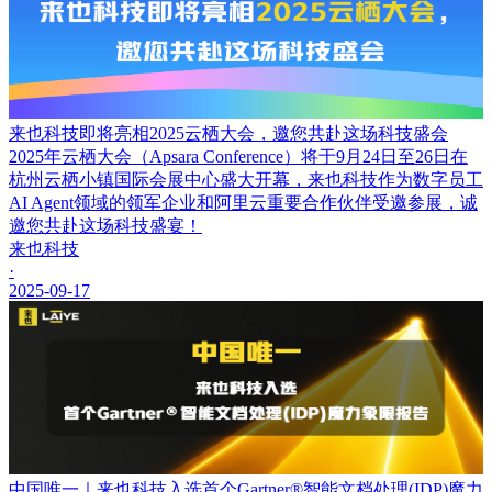
来也科技即将亮相2025云栖大会，邀您共赴这场科技盛会
2025年云栖大会（Apsara Conference）将于9月24日至26日在
杭州云栖小镇国际会展中心盛大开幕，来也科技作为数字员工
AI Agent领域的领军企业和阿里云重要合作伙伴受邀参展，诚
邀您共赴这场科技盛宴！
来也科技
·
2025-09-17
中国唯一｜来也科技入选首个Gartner®智能文档处理(IDP)魔力