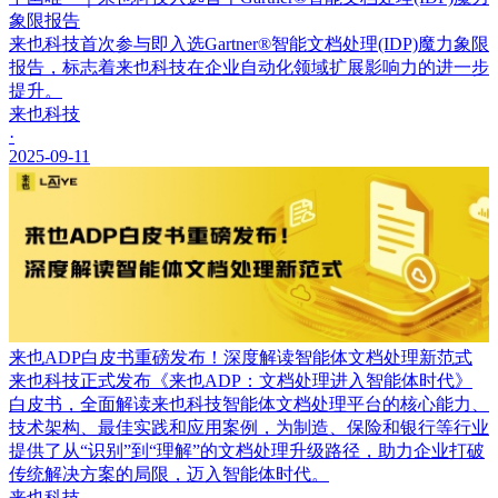
象限报告
来也科技首次参与即入选Gartner®智能文档处理(IDP)魔力象限
报告，标志着来也科技在企业自动化领域扩展影响力的进一步
提升。
来也科技
·
2025-09-11
来也ADP白皮书重磅发布！深度解读智能体文档处理新范式
来也科技正式发布《来也ADP：文档处理进入智能体时代》
白皮书，全面解读来也科技智能体文档处理平台的核心能力、
技术架构、最佳实践和应用案例，为制造、保险和银行等行业
提供了从“识别”到“理解”的文档处理升级路径，助力企业打破
传统解决方案的局限，迈入智能体时代。
来也科技