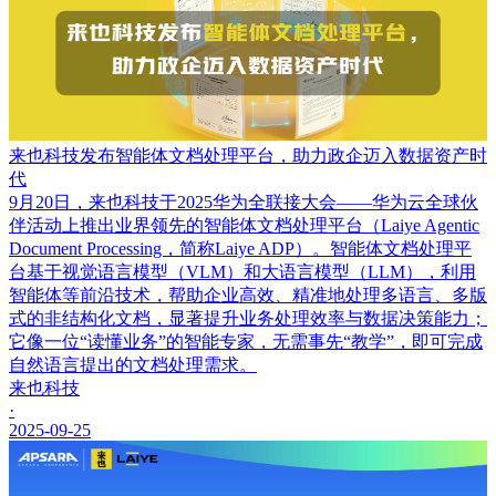
来也科技发布智能体文档处理平台，助力政企迈入数据资产时
代
9月20日，来也科技于2025华为全联接大会——华为云全球伙
伴活动上推出业界领先的智能体文档处理平台（Laiye Agentic
Document Processing，简称Laiye ADP）。智能体文档处理平
台基于视觉语言模型（VLM）和大语言模型（LLM），利用
智能体等前沿技术，帮助企业高效、精准地处理多语言、多版
式的非结构化文档，显著提升业务处理效率与数据决策能力；
它像一位“读懂业务”的智能专家，无需事先“教学”，即可完成
自然语言提出的文档处理需求。
来也科技
·
2025-09-25