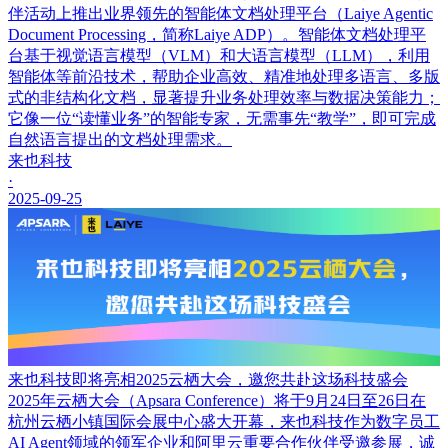
伴活动上推出业界领先的智能体文档处理平台（Laiye Agentic
Document Processing，简称Laiye ADP）。智能体文档处理平
台基于视觉语言模型（VLM）和大语言模型（LLM），利用
智能体等前沿技术，帮助企业高效、精准地处理多语言、多版
式的非结构化文档，显著提升业务处理效率与数据决策能力；
它像一位“读懂业务”的智能专家，无需事先“教学”，即可完成
自然语言提出的文档处理需求。
来也科技
·
2025-09-25
来也科技即将亮相2025云栖大会，邀您共赴这场科技盛会
2025年云栖大会（Apsara Conference）将于9月24日至26日在
杭州云栖小镇国际会展中心盛大开幕，来也科技作为数字员工
AI Agent领域的领军企业和阿里云重要合作伙伴受邀参展，诚