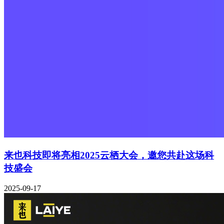
来也科技即将亮相2025云栖大会，邀您共赴这场科
技盛会
2025-09-17