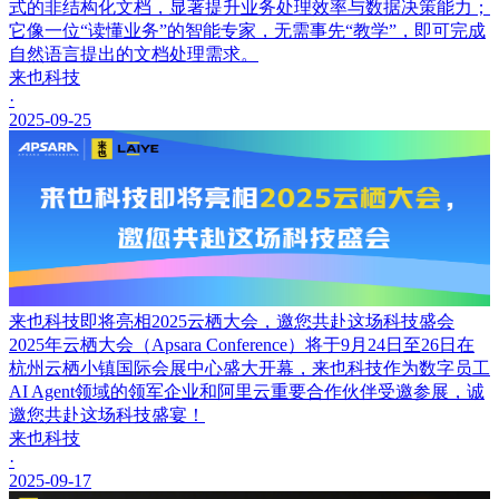
式的非结构化文档，显著提升业务处理效率与数据决策能力；
它像一位“读懂业务”的智能专家，无需事先“教学”，即可完成
自然语言提出的文档处理需求。
来也科技
·
2025-09-25
来也科技即将亮相2025云栖大会，邀您共赴这场科技盛会
2025年云栖大会（Apsara Conference）将于9月24日至26日在
杭州云栖小镇国际会展中心盛大开幕，来也科技作为数字员工
AI Agent领域的领军企业和阿里云重要合作伙伴受邀参展，诚
邀您共赴这场科技盛宴！
来也科技
·
2025-09-17