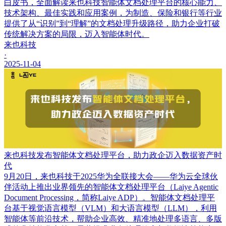
白皮书，全面解读来也科技智能体文档处理平台的核心能力、
技术架构、最佳实践和应用案例，为制造、保险和银行等行业
提供了从“识别”到“理解”的文档处理升级路径，助力企业打破
传统解决方案的局限，迈入智能体时代。
来也科技
·
2025-11-04
来也科技发布智能体文档处理平台，助力政企迈入数据资产时
代
9月20日，来也科技于2025华为全联接大会——华为云全球伙
伴活动上推出业界领先的智能体文档处理平台（Laiye Agentic
Document Processing，简称Laiye ADP）。智能体文档处理平
台基于视觉语言模型（VLM）和大语言模型（LLM），利用
智能体等前沿技术，帮助企业高效、精准地处理多语言、多版