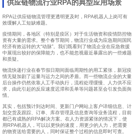
供应链物流行业RPA的典型应用场景
RPA让供应链物流管理更透明更及时，RPA机器人上岗可有
效缓解人工短缺难题。
疫情期间，各地区（特别是疫区）对于生活物资和疫情防控物
资有大量的需求。整个春节期间，物流行业成为应急期间国民
经济有效运转的大“动脉”。我们既看到了物流企业在应急救援
中展现出较好的保障能力，也不能忽视最近暴露出的一些难题
和质疑。
物流快递行业在春节假日期间面临周期性的用工紧张，新冠疫
情无疑加剧了运量与运力之间的矛盾。而一些物流企业的大量
后台操作仍然依靠人工手动执行，流程处理缓慢、人力供不应
求，由此引起的反应速度迟滞和丢单等问题甚至会引发负面舆
情。
其实，包括预计到达时间、更新门户网站上客户详细信息、计
划交货及跟踪、订单、库存管理及信息查询等业务流程，目前
都已有成熟的RPA解决方案。在人力资源紧张的情况下，使
用RPA机器人，可以以更快的速度，用更少的人力，把需要
的物资送给需要的人，同时保证整个过程的信息即时可查。