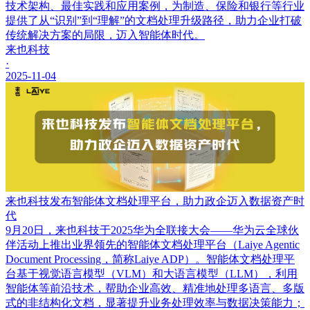
技术架构、最佳实践和应用案例，为制造、保险和银行等行业
提供了从“识别”到“理解”的文档处理升级路径，助力企业打破
传统解决方案的局限，迈入智能体时代。
来也科技
·
2025-11-04
来也科技发布智能体文档处理平台，助力政企迈入数据资产时
代
9月20日，来也科技于2025华为全联接大会——华为云全球伙
伴活动上推出业界领先的智能体文档处理平台（Laiye Agentic
Document Processing，简称Laiye ADP）。智能体文档处理平
台基于视觉语言模型（VLM）和大语言模型（LLM），利用
智能体等前沿技术，帮助企业高效、精准地处理多语言、多版
式的非结构化文档，显著提升业务处理效率与数据决策能力；