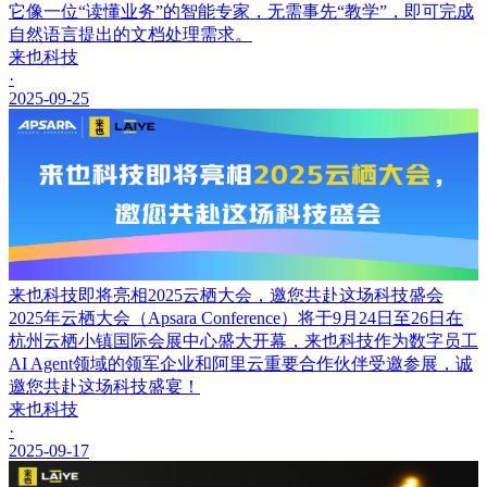
它像一位“读懂业务”的智能专家，无需事先“教学”，即可完成
自然语言提出的文档处理需求。
来也科技
·
2025-09-25
来也科技即将亮相2025云栖大会，邀您共赴这场科技盛会
2025年云栖大会（Apsara Conference）将于9月24日至26日在
杭州云栖小镇国际会展中心盛大开幕，来也科技作为数字员工
AI Agent领域的领军企业和阿里云重要合作伙伴受邀参展，诚
邀您共赴这场科技盛宴！
来也科技
·
2025-09-17