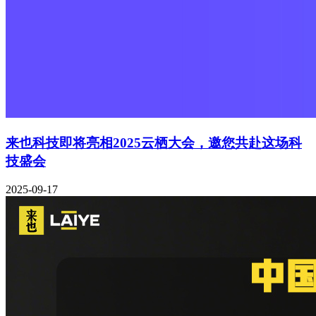
来也科技即将亮相2025云栖大会，邀您共赴这场科
技盛会
2025-09-17