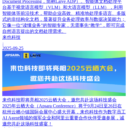
Document Processing，简称Laiye ADP）。智能体文档处理平
台基于视觉语言模型（VLM）和大语言模型（LLM），利用
智能体等前沿技术，帮助企业高效、精准地处理多语言、多版
式的非结构化文档，显著提升业务处理效率与数据决策能力；
它像一位“读懂业务”的智能专家，无需事先“教学”，即可完成
自然语言提出的文档处理需求。
来也科技
·
2025-09-25
来也科技即将亮相2025云栖大会，邀您共赴这场科技盛会
2025年云栖大会（Apsara Conference）将于9月24日至26日在
杭州云栖小镇国际会展中心盛大开幕，来也科技作为数字员工
AI Agent领域的领军企业和阿里云重要合作伙伴受邀参展，诚
邀您共赴这场科技盛宴！