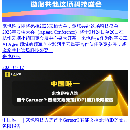
来也科技即将亮相2025云栖大会，邀您共赴这场科技盛会
2025年云栖大会（Apsara Conference）将于9月24日至26日在
杭州云栖小镇国际会展中心盛大开幕，来也科技作为数字员工
AI Agent领域的领军企业和阿里云重要合作伙伴受邀参展，诚
邀您共赴这场科技盛宴！
来也科技
·
2025-09-17
中国唯一｜来也科技入选首个Gartner®智能文档处理(IDP)魔力
象限报告