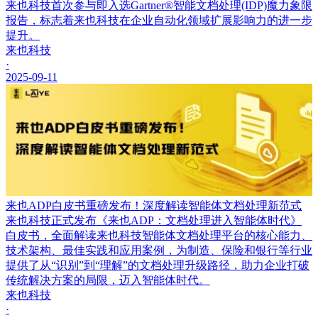
来也科技首次参与即入选Gartner®智能文档处理(IDP)魔力象限
报告，标志着来也科技在企业自动化领域扩展影响力的进一步
提升。
来也科技
·
2025-09-11
来也ADP白皮书重磅发布！深度解读智能体文档处理新范式
来也科技正式发布《来也ADP：文档处理进入智能体时代》
白皮书，全面解读来也科技智能体文档处理平台的核心能力、
技术架构、最佳实践和应用案例，为制造、保险和银行等行业
提供了从“识别”到“理解”的文档处理升级路径，助力企业打破
传统解决方案的局限，迈入智能体时代。
来也科技
·