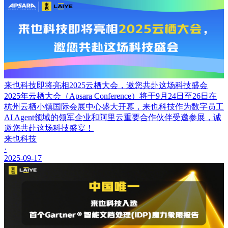
来也科技即将亮相2025云栖大会，邀您共赴这场科技盛会
2025年云栖大会（Apsara Conference）将于9月24日至26日在
杭州云栖小镇国际会展中心盛大开幕，来也科技作为数字员工
AI Agent领域的领军企业和阿里云重要合作伙伴受邀参展，诚
邀您共赴这场科技盛宴！
来也科技
·
2025-09-17