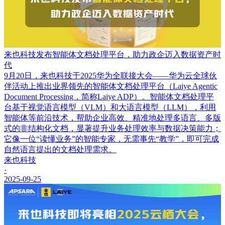
来也科技发布智能体文档处理平台，助力政企迈入数据资产时
代
9月20日，来也科技于2025华为全联接大会——华为云全球伙
伴活动上推出业界领先的智能体文档处理平台（Laiye Agentic
Document Processing，简称Laiye ADP）。智能体文档处理平
台基于视觉语言模型（VLM）和大语言模型（LLM），利用
智能体等前沿技术，帮助企业高效、精准地处理多语言、多版
式的非结构化文档，显著提升业务处理效率与数据决策能力；
它像一位“读懂业务”的智能专家，无需事先“教学”，即可完成
自然语言提出的文档处理需求。
来也科技
·
2025-09-25