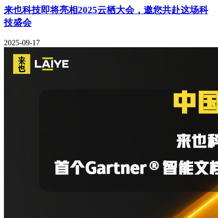
来也科技即将亮相2025云栖大会，邀您共赴这场科
技盛会
2025-09-17