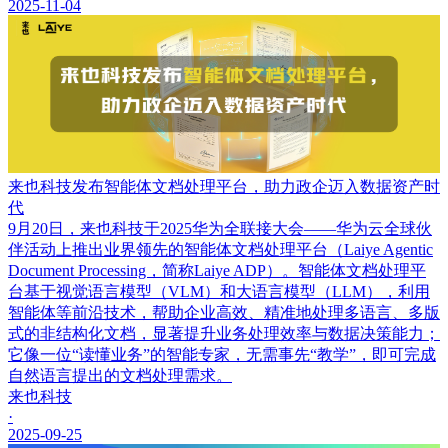
2025-11-04
来也科技发布智能体文档处理平台，助力政企迈入数据资产时
代
9月20日，来也科技于2025华为全联接大会——华为云全球伙
伴活动上推出业界领先的智能体文档处理平台（Laiye Agentic
Document Processing，简称Laiye ADP）。智能体文档处理平
台基于视觉语言模型（VLM）和大语言模型（LLM），利用
智能体等前沿技术，帮助企业高效、精准地处理多语言、多版
式的非结构化文档，显著提升业务处理效率与数据决策能力；
它像一位“读懂业务”的智能专家，无需事先“教学”，即可完成
自然语言提出的文档处理需求。
来也科技
·
2025-09-25