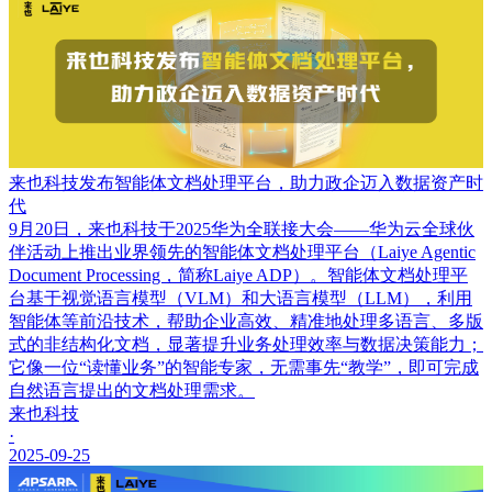
来也科技发布智能体文档处理平台，助力政企迈入数据资产时
代
9月20日，来也科技于2025华为全联接大会——华为云全球伙
伴活动上推出业界领先的智能体文档处理平台（Laiye Agentic
Document Processing，简称Laiye ADP）。智能体文档处理平
台基于视觉语言模型（VLM）和大语言模型（LLM），利用
智能体等前沿技术，帮助企业高效、精准地处理多语言、多版
式的非结构化文档，显著提升业务处理效率与数据决策能力；
它像一位“读懂业务”的智能专家，无需事先“教学”，即可完成
自然语言提出的文档处理需求。
来也科技
·
2025-09-25