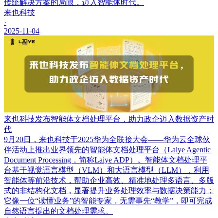
传统解决方案的局限，迈入智能体时代。
来也科技
·
2025-11-04
来也科技发布智能体文档处理平台，助力政企迈入数据资产时
代
9月20日，来也科技于2025华为全联接大会——华为云全球伙
伴活动上推出业界领先的智能体文档处理平台（Laiye Agentic
Document Processing，简称Laiye ADP）。智能体文档处理平
台基于视觉语言模型（VLM）和大语言模型（LLM），利用
智能体等前沿技术，帮助企业高效、精准地处理多语言、多版
式的非结构化文档，显著提升业务处理效率与数据决策能力；
它像一位“读懂业务”的智能专家，无需事先“教学”，即可完成
自然语言提出的文档处理需求。