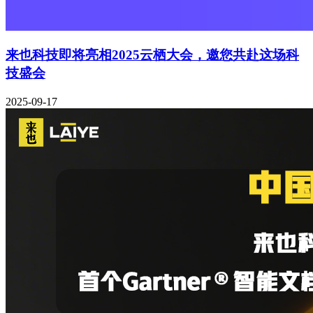
来也科技即将亮相2025云栖大会，邀您共赴这场科
技盛会
2025-09-17