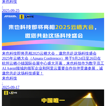
来也科技
·
2025-09-25
来也科技即将亮相2025云栖大会，邀您共赴这场科技盛会
2025年云栖大会（Apsara Conference）将于9月24日至26日在
杭州云栖小镇国际会展中心盛大开幕，来也科技作为数字员工
AI Agent领域的领军企业和阿里云重要合作伙伴受邀参展，诚
邀您共赴这场科技盛宴！
来也科技
·
2025-09-17