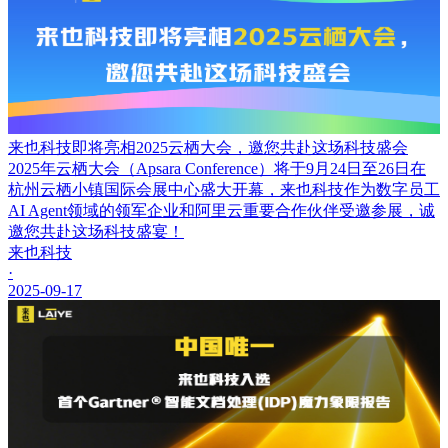
来也科技即将亮相2025云栖大会，邀您共赴这场科技盛会
2025年云栖大会（Apsara Conference）将于9月24日至26日在
杭州云栖小镇国际会展中心盛大开幕，来也科技作为数字员工
AI Agent领域的领军企业和阿里云重要合作伙伴受邀参展，诚
邀您共赴这场科技盛宴！
来也科技
·
2025-09-17