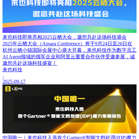
来也科技即将亮相2025云栖大会，邀您共赴这场科技盛会
2025年云栖大会（Apsara Conference）将于9月24日至26日在
杭州云栖小镇国际会展中心盛大开幕，来也科技作为数字员工
AI Agent领域的领军企业和阿里云重要合作伙伴受邀参展，诚
邀您共赴这场科技盛宴！
来也科技
·
2025-09-17
中国唯一｜来也科技入选首个Gartner®智能文档处理(IDP)魔力