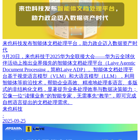
来也科技发布智能体文档处理平台，助力政企迈入数据资产时
代
9月20日，来也科技于2025华为全联接大会——华为云全球伙
伴活动上推出业界领先的智能体文档处理平台（Laiye Agentic
Document Processing，简称Laiye ADP）。智能体文档处理平
台基于视觉语言模型（VLM）和大语言模型（LLM），利用
智能体等前沿技术，帮助企业高效、精准地处理多语言、多版
式的非结构化文档，显著提升业务处理效率与数据决策能力；
它像一位“读懂业务”的智能专家，无需事先“教学”，即可完成
自然语言提出的文档处理需求。
来也科技
·
2025-09-25