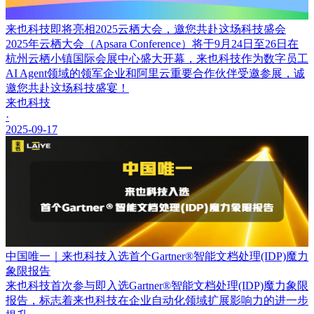
来也科技即将亮相2025云栖大会，邀您共赴这场科技盛会
2025年云栖大会（Apsara Conference）将于9月24日至26日在
杭州云栖小镇国际会展中心盛大开幕，来也科技作为数字员工
AI Agent领域的领军企业和阿里云重要合作伙伴受邀参展，诚
邀您共赴这场科技盛宴！
来也科技
·
2025-09-17
中国唯一｜来也科技入选首个Gartner®智能文档处理(IDP)魔力
象限报告
来也科技首次参与即入选Gartner®智能文档处理(IDP)魔力象限
报告，标志着来也科技在企业自动化领域扩展影响力的进一步