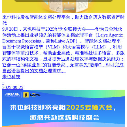
来也科技发布智能体文档处理平台，助力政企迈入数据资产时
代
9月20日，来也科技于2025华为全联接大会——华为云全球伙
伴活动上推出业界领先的智能体文档处理平台（Laiye Agentic
Document Processing，简称Laiye ADP）。智能体文档处理平
台基于视觉语言模型（VLM）和大语言模型（LLM），利用
智能体等前沿技术，帮助企业高效、精准地处理多语言、多版
式的非结构化文档，显著提升业务处理效率与数据决策能力；
它像一位“读懂业务”的智能专家，无需事先“教学”，即可完成
自然语言提出的文档处理需求。
来也科技
·
2025-09-25