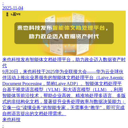
·
2025-11-04
来也科技发布智能体文档处理平台，助力政企迈入数据资产时
代
9月20日，来也科技于2025华为全联接大会——华为云全球伙
伴活动上推出业界领先的智能体文档处理平台（Laiye Agentic
Document Processing，简称Laiye ADP）。智能体文档处理平
台基于视觉语言模型（VLM）和大语言模型（LLM），利用
智能体等前沿技术，帮助企业高效、精准地处理多语言、多版
式的非结构化文档，显著提升业务处理效率与数据决策能力；
它像一位“读懂业务”的智能专家，无需事先“教学”，即可完成
自然语言提出的文档处理需求。
来也科技
·