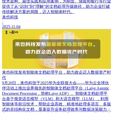
技术架构、最佳实践和应用案例，为制造、保险和银行等行业
提供了从“识别”到“理解”的文档处理升级路径，助力企业打破
传统解决方案的局限，迈入智能体时代。
来也科技
·
2025-11-04
来也科技发布智能体文档处理平台，助力政企迈入数据资产时
代
9月20日，来也科技于2025华为全联接大会——华为云全球伙
伴活动上推出业界领先的智能体文档处理平台（Laiye Agentic
Document Processing，简称Laiye ADP）。智能体文档处理平
台基于视觉语言模型（VLM）和大语言模型（LLM），利用
智能体等前沿技术，帮助企业高效、精准地处理多语言、多版
式的非结构化文档，显著提升业务处理效率与数据决策能力；