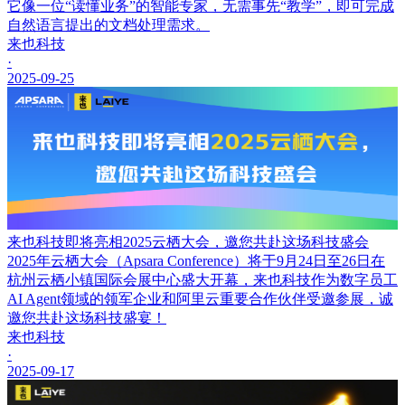
它像一位“读懂业务”的智能专家，无需事先“教学”，即可完成
自然语言提出的文档处理需求。
来也科技
·
2025-09-25
来也科技即将亮相2025云栖大会，邀您共赴这场科技盛会
2025年云栖大会（Apsara Conference）将于9月24日至26日在
杭州云栖小镇国际会展中心盛大开幕，来也科技作为数字员工
AI Agent领域的领军企业和阿里云重要合作伙伴受邀参展，诚
邀您共赴这场科技盛宴！
来也科技
·
2025-09-17