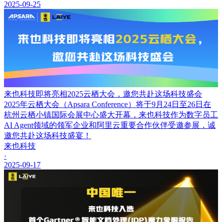
2025-09-25
来也科技即将亮相2025云栖大会，邀您共赴这场科技盛会
2025年云栖大会（Apsara Conference）将于9月24日至26日在
杭州云栖小镇国际会展中心盛大开幕，来也科技作为数字员工
AI Agent领域的领军企业和阿里云重要合作伙伴受邀参展，诚
邀您共赴这场科技盛宴！
来也科技
·
2025-09-17