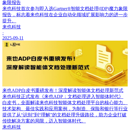
象限报告
来也科技首次参与即入选Gartner®智能文档处理(IDP)魔力象限
报告，标志着来也科技在企业自动化领域扩展影响力的进一步
提升。
来也科技
·
2025-09-11
来也ADP白皮书重磅发布！深度解读智能体文档处理新范式
来也科技正式发布《来也ADP：文档处理进入智能体时代》
白皮书，全面解读来也科技智能体文档处理平台的核心能力、
技术架构、最佳实践和应用案例，为制造、保险和银行等行业
提供了从“识别”到“理解”的文档处理升级路径，助力企业打破
传统解决方案的局限，迈入智能体时代。
来也科技