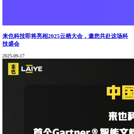
来也科技即将亮相2025云栖大会，邀您共赴这场科
技盛会
2025-09-17