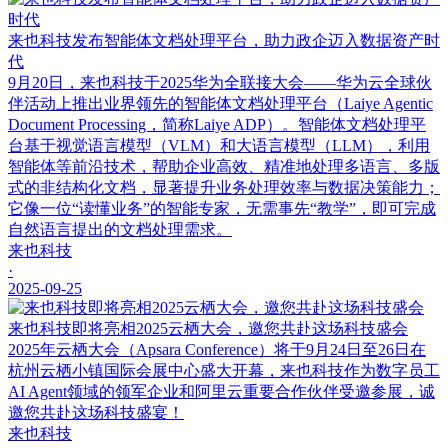
来也科技发布智能体文档处理平台，助力政企迈入数据资产时
代
9月20日，来也科技于2025华为全联接大会——华为云全球伙
伴活动上推出业界领先的智能体文档处理平台（Laiye Agentic
Document Processing，简称Laiye ADP）。智能体文档处理平
台基于视觉语言模型（VLM）和大语言模型（LLM），利用
智能体等前沿技术，帮助企业高效、精准地处理多语言、多版
式的非结构化文档，显著提升业务处理效率与数据决策能力；
它像一位“读懂业务”的智能专家，无需事先“教学”，即可完成
自然语言提出的文档处理需求。
来也科技
·
2025-09-25
来也科技即将亮相2025云栖大会，邀您共赴这场科技盛会
2025年云栖大会（Apsara Conference）将于9月24日至26日在
杭州云栖小镇国际会展中心盛大开幕，来也科技作为数字员工
AI Agent领域的领军企业和阿里云重要合作伙伴受邀参展，诚
邀您共赴这场科技盛宴！
来也科技