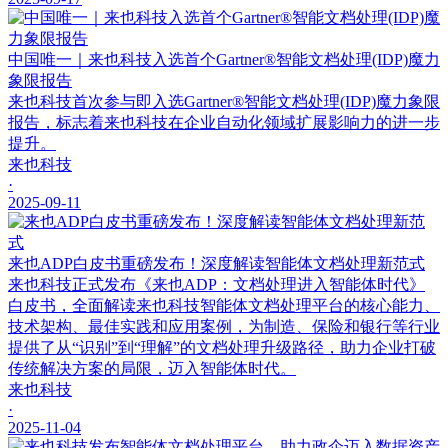
中国唯一｜来也科技入选首个Gartner®智能文档处理(IDP)魔力
象限报告
来也科技首次参与即入选Gartner®智能文档处理(IDP)魔力象限
报告，标志着来也科技在企业自动化领域扩展影响力的进一步
提升。
来也科技
·
2025-09-11
来也ADP白皮书重磅发布！深度解读智能体文档处理新范式
来也科技正式发布《来也ADP：文档处理进入智能体时代》
白皮书，全面解读来也科技智能体文档处理平台的核心能力、
技术架构、最佳实践和应用案例，为制造、保险和银行等行业
提供了从“识别”到“理解”的文档处理升级路径，助力企业打破
传统解决方案的局限，迈入智能体时代。
来也科技
·
2025-11-04