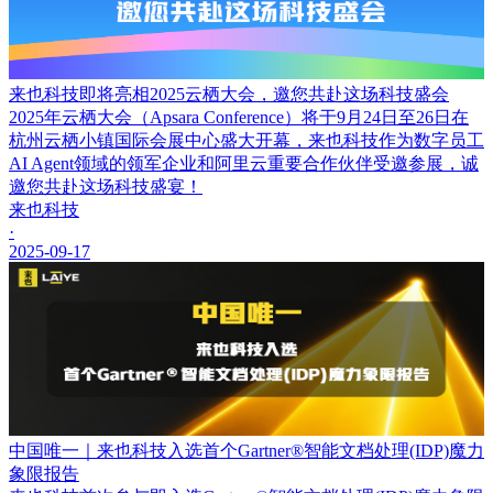
来也科技即将亮相2025云栖大会，邀您共赴这场科技盛会
2025年云栖大会（Apsara Conference）将于9月24日至26日在
杭州云栖小镇国际会展中心盛大开幕，来也科技作为数字员工
AI Agent领域的领军企业和阿里云重要合作伙伴受邀参展，诚
邀您共赴这场科技盛宴！
来也科技
·
2025-09-17
中国唯一｜来也科技入选首个Gartner®智能文档处理(IDP)魔力
象限报告