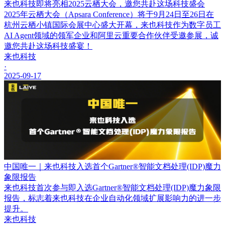
来也科技即将亮相2025云栖大会，邀您共赴这场科技盛会
2025年云栖大会（Apsara Conference）将于9月24日至26日在
杭州云栖小镇国际会展中心盛大开幕，来也科技作为数字员工
AI Agent领域的领军企业和阿里云重要合作伙伴受邀参展，诚
邀您共赴这场科技盛宴！
来也科技
·
2025-09-17
中国唯一｜来也科技入选首个Gartner®智能文档处理(IDP)魔力
象限报告
来也科技首次参与即入选Gartner®智能文档处理(IDP)魔力象限
报告，标志着来也科技在企业自动化领域扩展影响力的进一步
提升。
来也科技