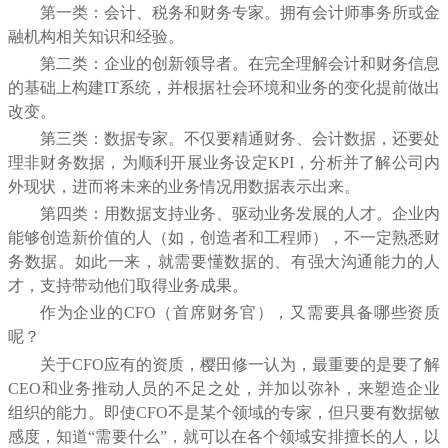
第一类：
会计、税务和财务专家
。拥有会计师事务所或金
融机构相关知识和经验。
第二类：
企业的创新领导者
。在完全理解会计和财务信息
的基础上构建
IT
系统，并根据社会环境和业务的变化提前做出
改变。
第三类：
数据专家。
不仅要精通财务、会计数据，还要处
理非财务数据，为顺利开展业务设定
KPI
，分析并了解公司内
外现状，进而将未来的业务情况用数据表示出来。
第四类：
用数据支持业务、驱动业务发展的人才
。企业内
能够创造新价值的人（如，创造者和工程师），不一定熟悉财
务数据。如此一来，就需要懂数据的、有强大沟通能力的人
才，支持带动他们取得业务成果。
作为企业的
CFO
（首席财务官），又需要具备哪些资质
呢？
关于
CFO
应有的资质，樱田修一认为，最重要的是要了解
CEO
和业务推动人员的不足之处，并加以弥补，来塑造企业
组织的能力。即使
CFO
不是某个领域的专家，但只要有数据敏
感度，知道“需要什么”，就可以在各个领域安排擅长的人，以