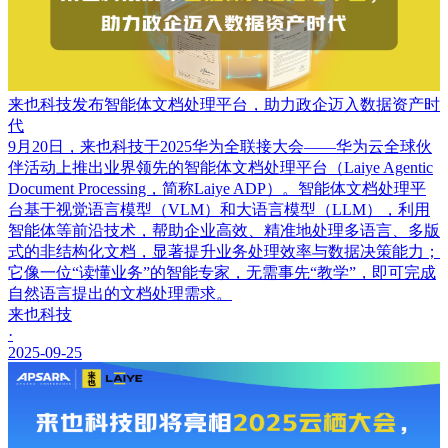
来也科技发布智能体文档处理平台，助力政企迈入数据资产时
代
9月20日，来也科技于2025华为全联接大会——华为云全球伙
伴活动上推出业界领先的智能体文档处理平台（Laiye Agentic
Document Processing，简称Laiye ADP）。智能体文档处理平
台基于视觉语言模型（VLM）和大语言模型（LLM），利用
智能体等前沿技术，帮助企业高效、精准地处理多语言、多版
式的非结构化文档，显著提升业务处理效率与数据决策能力；
它像一位“读懂业务”的智能专家，无需事先“教学”，即可完成
自然语言提出的文档处理需求。
来也科技
·
2025-09-25