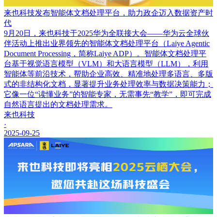
来也科技发布智能体文档处理平台，助力政企迈入数据资产时
代
9月20日，来也科技于2025华为全联接大会——华为云全球伙
伴活动上推出业界领先的智能体文档处理平台（Laiye Agentic
Document Processing，简称Laiye ADP）。智能体文档处理平
台基于视觉语言模型（VLM）和大语言模型（LLM），利用
智能体等前沿技术，帮助企业高效、精准地处理多语言、多版
式的非结构化文档，显著提升业务处理效率与数据决策能力；
它像一位“读懂业务”的智能专家，无需事先“教学”，即可完成
自然语言提出的文档处理需求。
来也科技
·
2025-09-25