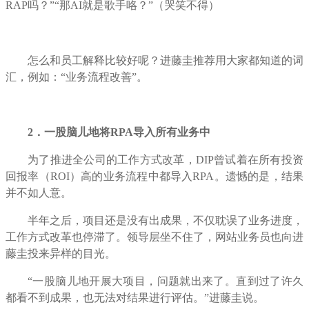
RAP
吗？”“那
AI
就是歌手咯？”（哭笑不得）
怎么和员工解释比较好呢？进藤圭推荐用大家都知道的词
汇，例如：“业务流程改善”。
2
．一股脑儿地将
RPA
导入所有业务中
为了推进全公司的工作方式改革，
DIP
曾试着在所有投资
回报率（
ROI
）高的业务流程中都导入
RPA
。遗憾的是，结果
并不如人意。
半年之后，项目还是没有出成果，不仅耽误了业务进度，
工作方式改革也停滞了。领导层坐不住了，网站业务员也向进
藤圭投来异样的目光。
“一股脑儿地开展大项目，问题就出来了。直到过了许久
都看不到成果，也无法对结果进行评估。”进藤圭说。