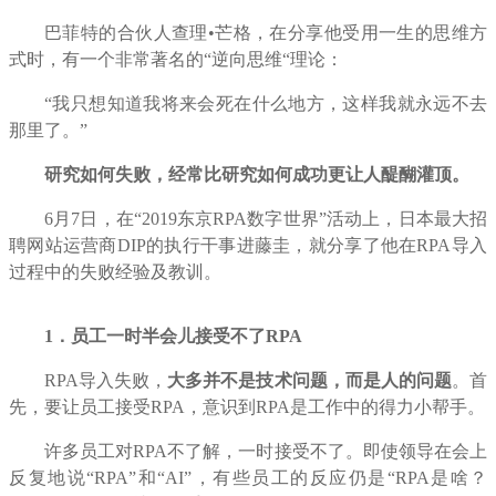
巴菲特的合伙人查理•芒格，在分享他受用一生的思维方
式时，有一个非常著名的“逆向思维“理论：
“我只想知道我将来会死在什么地方，这样我就永远不去
那里了。”
研究如何失败，经常比研究如何成功更让人醍醐灌顶。
6
月
7
日，在“
2019
东京
RPA
数字世界”活动上，日本最大招
聘网站运营商
DIP
的执行干事进藤圭，就分享了他在
RPA
导入
过程中的失败经验及教训。
1
．员工一时半会儿接受不了
RPA
RPA
导入失败，
大多并不是技术问题，而是人的问题
。首
先，要让员工接受
RPA
，意识到
RPA
是工作中的得力小帮手。
许多员工对
RPA
不了解，一时接受不了。即使领导在会上
反复地说“
RPA
”和“
AI
”，有些员工的反应仍是“
RPA
是啥？