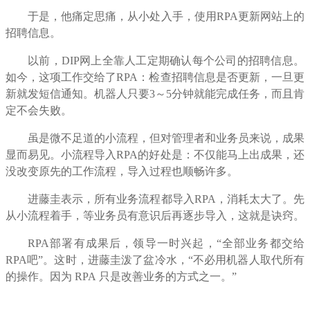
于是，他痛定思痛，从小处入手，使用
RPA
更新网站上的
招聘信息。
以前，
DIP
网上全靠人工定期确认每个公司的招聘信息。
如今，这项工作交给了
RPA
：检查招聘信息是否更新，一旦更
新就发短信通知。机器人只要
3
～
5
分钟就能完成任务，而且肯
定不会失败。
虽是微不足道的小流程，但对管理者和业务员来说，成果
显而易见。小流程导入
RPA
的好处是：不仅能马上出成果，还
没改变原先的工作流程，导入过程也顺畅许多。
进藤圭表示，所有业务流程都导入
RPA
，消耗太大了。先
从小流程着手，等业务员有意识后再逐步导入，这就是诀窍。
RPA
部署有成果后，领导一时兴起，“全部业务都交给
RPA
吧”。这时，进藤圭泼了盆冷水，“不必用机器人取代所有
的操作。因为
RPA
只是改善业务的方式之一。”