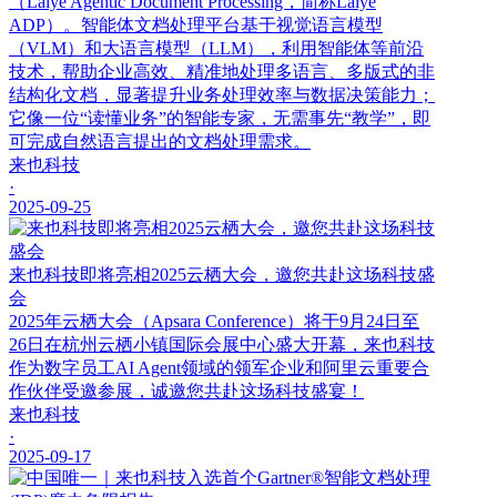
（Laiye Agentic Document Processing，简称Laiye
ADP）。智能体文档处理平台基于视觉语言模型
（VLM）和大语言模型（LLM），利用智能体等前沿
技术，帮助企业高效、精准地处理多语言、多版式的非
结构化文档，显著提升业务处理效率与数据决策能力；
它像一位“读懂业务”的智能专家，无需事先“教学”，即
可完成自然语言提出的文档处理需求。
来也科技
·
2025-09-25
来也科技即将亮相2025云栖大会，邀您共赴这场科技盛
会
2025年云栖大会（Apsara Conference）将于9月24日至
26日在杭州云栖小镇国际会展中心盛大开幕，来也科技
作为数字员工AI Agent领域的领军企业和阿里云重要合
作伙伴受邀参展，诚邀您共赴这场科技盛宴！
来也科技
·
2025-09-17