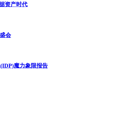
据资产时代
技盛会
(IDP)魔力象限报告