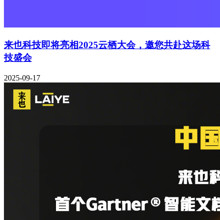
来也科技即将亮相2025云栖大会，邀您共赴这场科
技盛会
2025-09-17