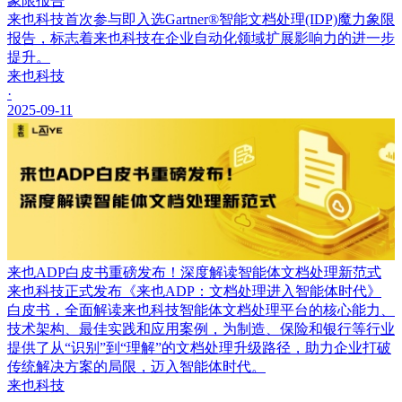
象限报告
来也科技首次参与即入选Gartner®智能文档处理(IDP)魔力象限
报告，标志着来也科技在企业自动化领域扩展影响力的进一步
提升。
来也科技
·
2025-09-11
来也ADP白皮书重磅发布！深度解读智能体文档处理新范式
来也科技正式发布《来也ADP：文档处理进入智能体时代》
白皮书，全面解读来也科技智能体文档处理平台的核心能力、
技术架构、最佳实践和应用案例，为制造、保险和银行等行业
提供了从“识别”到“理解”的文档处理升级路径，助力企业打破
传统解决方案的局限，迈入智能体时代。
来也科技