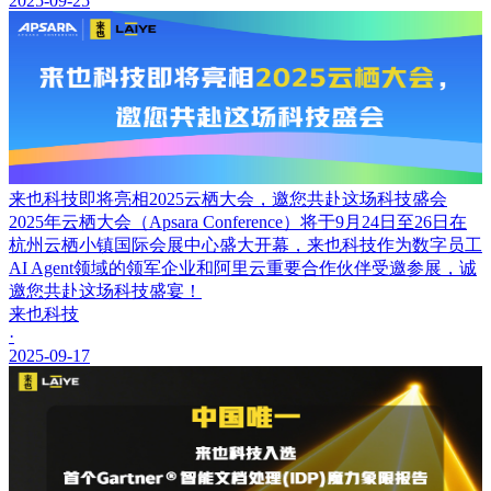
2025-09-25
来也科技即将亮相2025云栖大会，邀您共赴这场科技盛会
2025年云栖大会（Apsara Conference）将于9月24日至26日在
杭州云栖小镇国际会展中心盛大开幕，来也科技作为数字员工
AI Agent领域的领军企业和阿里云重要合作伙伴受邀参展，诚
邀您共赴这场科技盛宴！
来也科技
·
2025-09-17