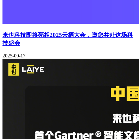
来也科技即将亮相2025云栖大会，邀您共赴这场科
技盛会
2025-09-17