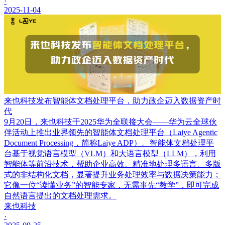
·
2025-11-04
来也科技发布智能体文档处理平台，助力政企迈入数据资产时
代
9月20日，来也科技于2025华为全联接大会——华为云全球伙
伴活动上推出业界领先的智能体文档处理平台（Laiye Agentic
Document Processing，简称Laiye ADP）。智能体文档处理平
台基于视觉语言模型（VLM）和大语言模型（LLM），利用
智能体等前沿技术，帮助企业高效、精准地处理多语言、多版
式的非结构化文档，显著提升业务处理效率与数据决策能力；
它像一位“读懂业务”的智能专家，无需事先“教学”，即可完成
自然语言提出的文档处理需求。
来也科技
·