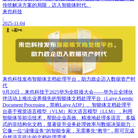
传统解决方案的局限，迈入智能体时代。
来也科技
·
2025-11-04
来也科技发布智能体文档处理平台，助力政企迈入数据资产时
代
9月20日，来也科技于2025华为全联接大会——华为云全球伙
伴活动上推出业界领先的智能体文档处理平台（Laiye Agentic
Document Processing，简称Laiye ADP）。智能体文档处理平
台基于视觉语言模型（VLM）和大语言模型（LLM），利用
智能体等前沿技术，帮助企业高效、精准地处理多语言、多版
式的非结构化文档，显著提升业务处理效率与数据决策能力；
它像一位“读懂业务”的智能专家，无需事先“教学”，即可完成
自然语言提出的文档处理需求。