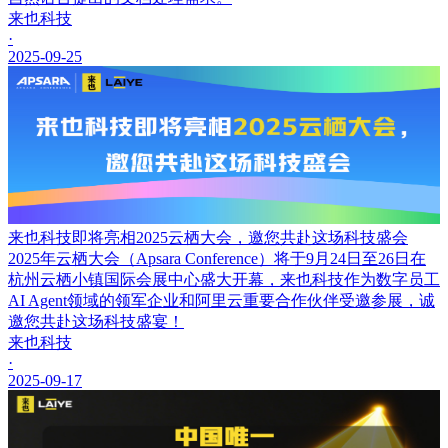
来也科技
·
2025-09-25
来也科技即将亮相2025云栖大会，邀您共赴这场科技盛会
2025年云栖大会（Apsara Conference）将于9月24日至26日在
杭州云栖小镇国际会展中心盛大开幕，来也科技作为数字员工
AI Agent领域的领军企业和阿里云重要合作伙伴受邀参展，诚
邀您共赴这场科技盛宴！
来也科技
·
2025-09-17