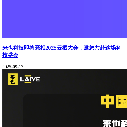
来也科技即将亮相2025云栖大会，邀您共赴这场科
技盛会
2025-09-17