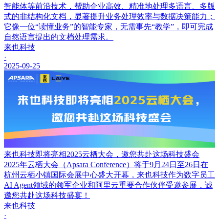
智能体等前沿技术，帮助企业高效、精准地处理多语言、多版
式的非结构化文档，显著提升业务处理效率与数据决策能力；
它像一位“读懂业务”的智能专家，无需事先“教学”，即可完成
自然语言提出的文档处理需求。
来也科技
·
2025-09-25
来也科技即将亮相2025云栖大会，邀您共赴这场科技盛会
2025年云栖大会（Apsara Conference）将于9月24日至26日在
杭州云栖小镇国际会展中心盛大开幕，来也科技作为数字员工
AI Agent领域的领军企业和阿里云重要合作伙伴受邀参展，诚
邀您共赴这场科技盛宴！
来也科技
·