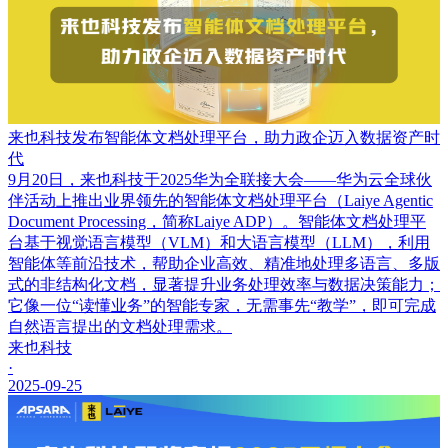
来也科技发布智能体文档处理平台，助力政企迈入数据资产时
代
9月20日，来也科技于2025华为全联接大会——华为云全球伙
伴活动上推出业界领先的智能体文档处理平台（Laiye Agentic
Document Processing，简称Laiye ADP）。智能体文档处理平
台基于视觉语言模型（VLM）和大语言模型（LLM），利用
智能体等前沿技术，帮助企业高效、精准地处理多语言、多版
式的非结构化文档，显著提升业务处理效率与数据决策能力；
它像一位“读懂业务”的智能专家，无需事先“教学”，即可完成
自然语言提出的文档处理需求。
来也科技
·
2025-09-25