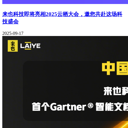
来也科技即将亮相2025云栖大会，邀您共赴这场科
技盛会
2025-09-17