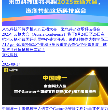
来也科技即将亮相2025云栖大会，邀您共赴这场科技盛会
2025年云栖大会（Apsara Conference）将于9月24日至26日在
杭州云栖小镇国际会展中心盛大开幕，来也科技作为数字员工
AI Agent领域的领军企业和阿里云重要合作伙伴受邀参展，诚
邀您共赴这场科技盛宴！
来也科技
·
2025-09-17
中国唯一｜来也科技入选首个Gartner®智能文档处理(IDP)魔力