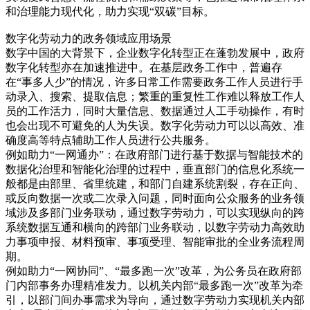
和治理能力现代化，助力实现“双碳”目标。
数字化劳动力的政务领域应用场景
数字中国的大背景下，企业数字化转型正在蓬勃发展中，政府
数字化转型亦在加速推进中。在基层政务工作中，普遍存
在“事多人少”的情况，许多日常工作需要政务工作人员进行手
动录入、搜索、提取信息；繁重的重复性工作难以释放工作人
员的工作活力，同时大量信息、数据通过人工手动操作，有时
也会出现不可避免的人为失误。数字化劳动力可以以高效、准
确度高等特点辅助工作人员进行公共服务。
例如助力“一网通办”：在政府部门进行基于数据与智能技术的
数据化治理和智能化治理的过程中，垂直部门的信息化系统一
般都是由部里、省里统建，和部门自建系统割裂，存在正向、
或反向数据一次或二次录入问题，同时面向公众服务的业务领
域涉及多部门业务联动，通过数字劳动力，可以实现纵向的跨
系统数据互通和横向的跨部门业务联动，以数字劳动力高效助
力事项申报、材料预审、事项受理、智能审批的全业务流程周
期。
例如助力“一网协同”、“最多跑一次”改革，为公务员在政府部
门内部事务办理精准发力。以机关内部“最多跑一次”改革为牵
引，以部门间办事需求为导向，通过数字劳动力实现机关内部