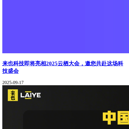
来也科技即将亮相2025云栖大会，邀您共赴这场科
技盛会
2025-09-17