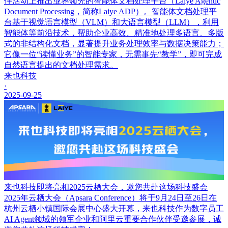
伴活动上推出业界领先的智能体文档处理平台（Laiye Agentic
Document Processing，简称Laiye ADP）。智能体文档处理平
台基于视觉语言模型（VLM）和大语言模型（LLM），利用
智能体等前沿技术，帮助企业高效、精准地处理多语言、多版
式的非结构化文档，显著提升业务处理效率与数据决策能力；
它像一位“读懂业务”的智能专家，无需事先“教学”，即可完成
自然语言提出的文档处理需求。
来也科技
·
2025-09-25
来也科技即将亮相2025云栖大会，邀您共赴这场科技盛会
2025年云栖大会（Apsara Conference）将于9月24日至26日在
杭州云栖小镇国际会展中心盛大开幕，来也科技作为数字员工
AI Agent领域的领军企业和阿里云重要合作伙伴受邀参展，诚