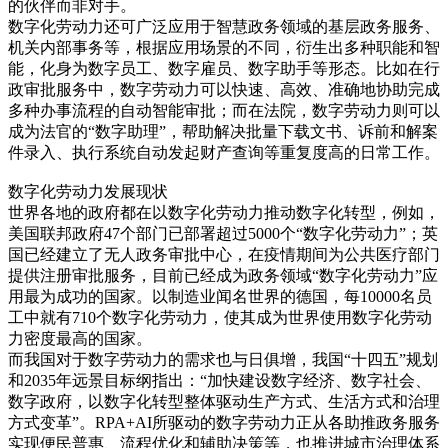
的伙伴而非对手。
数字化劳动力还可广泛应用于智慧政务领域的基层政务服务、
机关内部事务等，根据应用场景的不同，衍生出多种职能和智
能，化身为数字员工、数字雇员、数字助手等形态。比如在行
政审批服务中，数字劳动力可以快速、高效、准确地协助完成
多种办事流程的自动智能审批；而在法院，数字劳动力则可以
成为法官的“数字助理”，帮助解决批量下载文书、诉前和解案
件录入、执行系统自动发起财产查询等重复度高的日常工作。
数字化劳动力发展现状
世界各地的政府都在以数字化劳动力推动数字化转型，例如，
美国联邦政府47个部门已部署超过5000个“数字化劳动力”；英
国已经建立了无人政务审批中心，在疫情期间为公共医疗部门
提供注册审批服务，目前已经成为政务领域“数字化劳动力”应
用最为成功的国家。以制造业闻名世界的德国，每10000名员
工中就有710个数字化劳动力，使其成为世界使用数字化劳动
力密度最高的国家。
而我国对于数字劳动力的需求也与日俱增，我国“十四五”规划
和2035年远景目标纲指出：“加快建设数字经济、数字社会、
数字政府，以数字化转型整体驱动生产方式、生活方式和治理
方式变革”。RPA+AI所驱动的数字劳动力正从各助推政务服务
实现便民普惠、流程优化和辅助决策等，也推进城市治理体系