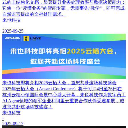
式的非结构化文档，显著提升业务处理效率与数据决策能力；
它像一位“读懂业务”的智能专家，无需事先“教学”，即可完成
自然语言提出的文档处理需求。
来也科技
·
2025-09-25
来也科技即将亮相2025云栖大会，邀您共赴这场科技盛会
2025年云栖大会（Apsara Conference）将于9月24日至26日在
杭州云栖小镇国际会展中心盛大开幕，来也科技作为数字员工
AI Agent领域的领军企业和阿里云重要合作伙伴受邀参展，诚
邀您共赴这场科技盛宴！
来也科技
·
2025-09-17