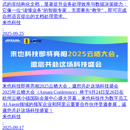
式的非结构化文档，显著提升业务处理效率与数据决策能力；
它像一位“读懂业务”的智能专家，无需事先“教学”，即可完成
自然语言提出的文档处理需求。
来也科技
·
2025-09-25
来也科技即将亮相2025云栖大会，邀您共赴这场科技盛会
2025年云栖大会（Apsara Conference）将于9月24日至26日在
杭州云栖小镇国际会展中心盛大开幕，来也科技作为数字员工
AI Agent领域的领军企业和阿里云重要合作伙伴受邀参展，诚
邀您共赴这场科技盛宴！
来也科技
·
2025-09-17