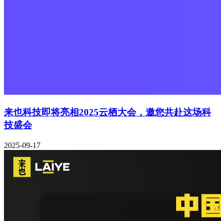
来也科技即将亮相2025云栖大会，邀您共赴这场科
技盛会
2025-09-17