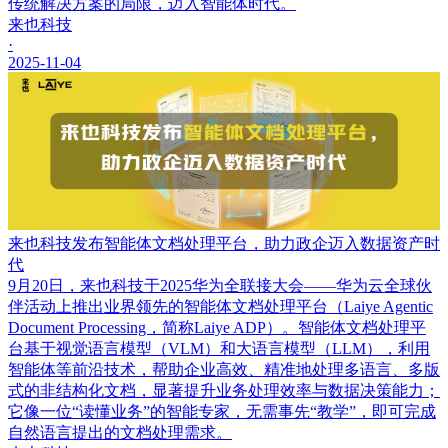
传统解决方案的局限，迈入智能体时代。
来也科技
·
2025-11-04
来也科技发布智能体文档处理平台，助力政企迈入数据资产时
代
9月20日，来也科技于2025华为全联接大会——华为云全球伙
伴活动上推出业界领先的智能体文档处理平台（Laiye Agentic
Document Processing，简称Laiye ADP）。智能体文档处理平
台基于视觉语言模型（VLM）和大语言模型（LLM），利用
智能体等前沿技术，帮助企业高效、精准地处理多语言、多版
式的非结构化文档，显著提升业务处理效率与数据决策能力；
它像一位“读懂业务”的智能专家，无需事先“教学”，即可完成
自然语言提出的文档处理需求。