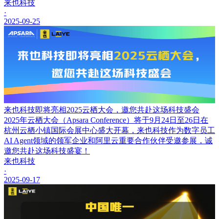
来也科技
·
2025-09-25
来也科技即将亮相2025云栖大会，邀您共赴这场科技盛会
2025年云栖大会（Apsara Conference）将于9月24日至26日在
杭州云栖小镇国际会展中心盛大开幕，来也科技作为数字员工
AI Agent领域的领军企业和阿里云重要合作伙伴受邀参展，诚
邀您共赴这场科技盛宴！
来也科技
·
2025-09-17