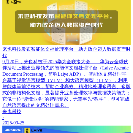
来也科技发布智能体文档处理平台，助力政企迈入数据资产时
代
9月20日，来也科技于2025华为全联接大会——华为云全球伙
伴活动上推出业界领先的智能体文档处理平台（Laiye Agentic
Document Processing，简称Laiye ADP）。智能体文档处理平
台基于视觉语言模型（VLM）和大语言模型（LLM），利用
智能体等前沿技术，帮助企业高效、精准地处理多语言、多版
式的非结构化文档，显著提升业务处理效率与数据决策能力；
它像一位“读懂业务”的智能专家，无需事先“教学”，即可完成
自然语言提出的文档处理需求。
来也科技
·
2025-09-25