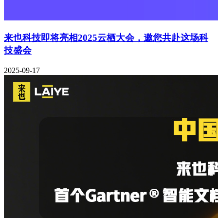
来也科技即将亮相2025云栖大会，邀您共赴这场科
技盛会
2025-09-17