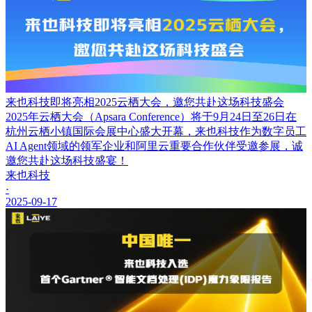
来也科技即将亮相2025云栖大会，邀您共赴这场科技盛会
2025年云栖大会（Apsara Conference）将于9月24日至26日在
杭州云栖小镇国际会展中心盛大开幕，来也科技作为数字员工
AI Agent领域的领军企业和阿里云重要合作伙伴受邀参展，诚
邀您共赴这场科技盛宴！
来也科技
·
2025-09-17