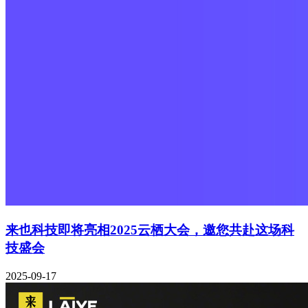
来也科技即将亮相2025云栖大会，邀您共赴这场科
技盛会
2025-09-17