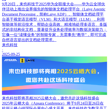
9月20日，来也科技于2025华为全联接大会——华为云全球伙
伴活动上推出业界领先的智能体文档处理平台（Laiye Agentic
Document Processing，简称Laiye ADP）。智能体文档处理平
台基于视觉语言模型（VLM）和大语言模型（LLM），利用
智能体等前沿技术，帮助企业高效、精准地处理多语言、多版
式的非结构化文档，显著提升业务处理效率与数据决策能力；
它像一位“读懂业务”的智能专家，无需事先“教学”，即可完成
自然语言提出的文档处理需求。
来也科技
·
2025-09-25
来也科技即将亮相2025云栖大会，邀您共赴这场科技盛会
2025年云栖大会（Apsara Conference）将于9月24日至26日在
杭州云栖小镇国际会展中心盛大开幕，来也科技作为数字员工