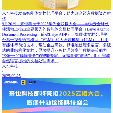
来也科技发布智能体文档处理平台，助力政企迈入数据资产时
代
9月20日，来也科技于2025华为全联接大会——华为云全球伙
伴活动上推出业界领先的智能体文档处理平台（Laiye Agentic
Document Processing，简称Laiye ADP）。智能体文档处理平
台基于视觉语言模型（VLM）和大语言模型（LLM），利用
智能体等前沿技术，帮助企业高效、精准地处理多语言、多版
式的非结构化文档，显著提升业务处理效率与数据决策能力；
它像一位“读懂业务”的智能专家，无需事先“教学”，即可完成
自然语言提出的文档处理需求。
来也科技
·
2025-09-25