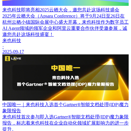
来也科技即将亮相2025云栖大会，邀您共赴这场科技盛会
2025年云栖大会（Apsara Conference）将于9月24日至26日在
杭州云栖小镇国际会展中心盛大开幕，来也科技作为数字员工
AI Agent领域的领军企业和阿里云重要合作伙伴受邀参展，诚
邀您共赴这场科技盛宴！
来也科技
·
2025-09-17
中国唯一｜来也科技入选首个Gartner®智能文档处理(IDP)魔力
象限报告
来也科技首次参与即入选Gartner®智能文档处理(IDP)魔力象限
报告，标志着来也科技在企业自动化领域扩展影响力的进一步
提升。