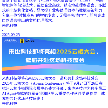
台基于视觉语言模型（VLM）和大语言模型（LLM），利用
智能体等前沿技术，帮助企业高效、精准地处理多语言、多版
式的非结构化文档，显著提升业务处理效率与数据决策能力；
它像一位“读懂业务”的智能专家，无需事先“教学”，即可完成
自然语言提出的文档处理需求。
来也科技
·
2025-09-25
来也科技即将亮相2025云栖大会，邀您共赴这场科技盛会
2025年云栖大会（Apsara Conference）将于9月24日至26日在
杭州云栖小镇国际会展中心盛大开幕，来也科技作为数字员工
AI Agent领域的领军企业和阿里云重要合作伙伴受邀参展，诚
邀您共赴这场科技盛宴！
来也科技