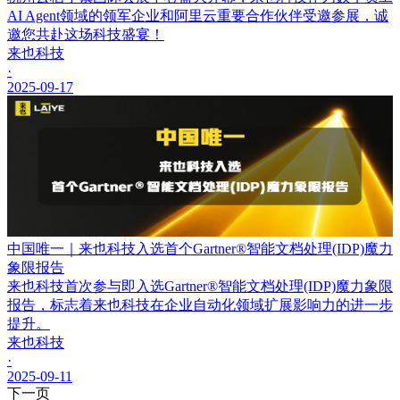
AI Agent领域的领军企业和阿里云重要合作伙伴受邀参展，诚
邀您共赴这场科技盛宴！
来也科技
·
2025-09-17
中国唯一｜来也科技入选首个Gartner®智能文档处理(IDP)魔力
象限报告
来也科技首次参与即入选Gartner®智能文档处理(IDP)魔力象限
报告，标志着来也科技在企业自动化领域扩展影响力的进一步
提升。
来也科技
·
2025-09-11
下一页