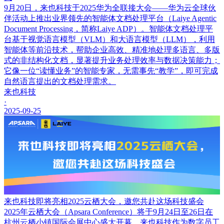
9月20日，来也科技于2025华为全联接大会——华为云全球伙
伴活动上推出业界领先的智能体文档处理平台（Laiye Agentic
Document Processing，简称Laiye ADP）。智能体文档处理平
台基于视觉语言模型（VLM）和大语言模型（LLM），利用
智能体等前沿技术，帮助企业高效、精准地处理多语言、多版
式的非结构化文档，显著提升业务处理效率与数据决策能力；
它像一位“读懂业务”的智能专家，无需事先“教学”，即可完成
自然语言提出的文档处理需求。
来也科技
·
2025-09-25
来也科技即将亮相2025云栖大会，邀您共赴这场科技盛会
2025年云栖大会（Apsara Conference）将于9月24日至26日在
杭州云栖小镇国际会展中心盛大开幕，来也科技作为数字员工