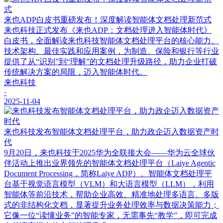
来也ADP白皮书重磅发布！深度解读智能体文档处理新范式
来也科技正式发布《来也ADP：文档处理进入智能体时代》
白皮书，全面解读来也科技智能体文档处理平台的核心能力、
技术架构、最佳实践和应用案例，为制造、保险和银行等行业
提供了从“识别”到“理解”的文档处理升级路径，助力企业打破
传统解决方案的局限，迈入智能体时代。
来也科技
·
2025-11-04
来也科技发布智能体文档处理平台，助力政企迈入数据资产时
代
9月20日，来也科技于2025华为全联接大会——华为云全球伙
伴活动上推出业界领先的智能体文档处理平台（Laiye Agentic
Document Processing，简称Laiye ADP）。智能体文档处理平
台基于视觉语言模型（VLM）和大语言模型（LLM），利用
智能体等前沿技术，帮助企业高效、精准地处理多语言、多版
式的非结构化文档，显著提升业务处理效率与数据决策能力；
它像一位“读懂业务”的智能专家，无需事先“教学”，即可完成