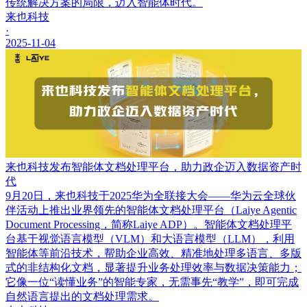
传统解决方案的局限，迈入智能体时代。
来也科技
·
2025-11-04
来也科技发布智能体文档处理平台，助力政企迈入数据资产时
代
9月20日，来也科技于2025华为全联接大会——华为云全球伙
伴活动上推出业界领先的智能体文档处理平台（Laiye Agentic
Document Processing，简称Laiye ADP）。智能体文档处理平
台基于视觉语言模型（VLM）和大语言模型（LLM），利用
智能体等前沿技术，帮助企业高效、精准地处理多语言、多版
式的非结构化文档，显著提升业务处理效率与数据决策能力；
它像一位“读懂业务”的智能专家，无需事先“教学”，即可完成
自然语言提出的文档处理需求。