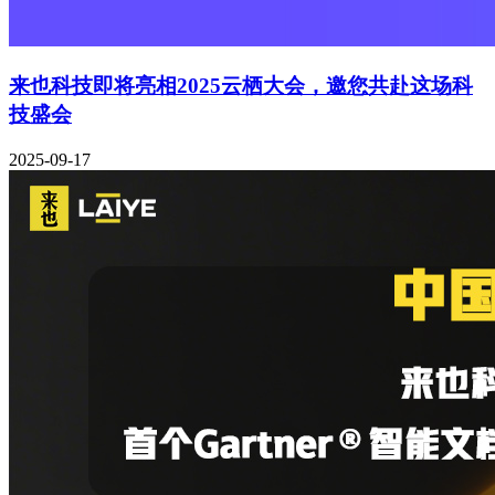
来也科技即将亮相2025云栖大会，邀您共赴这场科
技盛会
2025-09-17