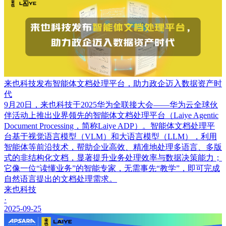
来也科技发布智能体文档处理平台，助力政企迈入数据资产时
代
9月20日，来也科技于2025华为全联接大会——华为云全球伙
伴活动上推出业界领先的智能体文档处理平台（Laiye Agentic
Document Processing，简称Laiye ADP）。智能体文档处理平
台基于视觉语言模型（VLM）和大语言模型（LLM），利用
智能体等前沿技术，帮助企业高效、精准地处理多语言、多版
式的非结构化文档，显著提升业务处理效率与数据决策能力；
它像一位“读懂业务”的智能专家，无需事先“教学”，即可完成
自然语言提出的文档处理需求。
来也科技
·
2025-09-25