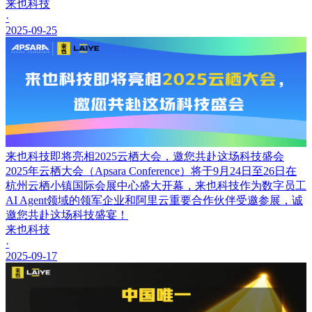
来也科技
·
2025-09-25
来也科技即将亮相2025云栖大会，邀您共赴这场科技盛会
2025年云栖大会（Apsara Conference）将于9月24日至26日在
杭州云栖小镇国际会展中心盛大开幕，来也科技作为数字员工
AI Agent领域的领军企业和阿里云重要合作伙伴受邀参展，诚
邀您共赴这场科技盛宴！
来也科技
·
2025-09-17