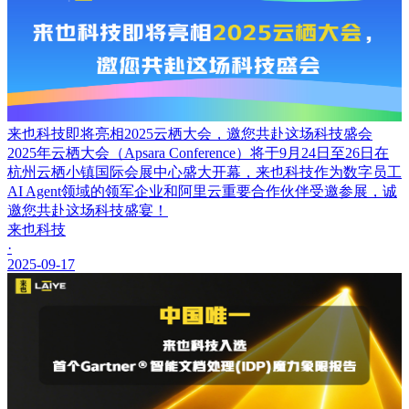
来也科技即将亮相2025云栖大会，邀您共赴这场科技盛会
2025年云栖大会（Apsara Conference）将于9月24日至26日在
杭州云栖小镇国际会展中心盛大开幕，来也科技作为数字员工
AI Agent领域的领军企业和阿里云重要合作伙伴受邀参展，诚
邀您共赴这场科技盛宴！
来也科技
·
2025-09-17