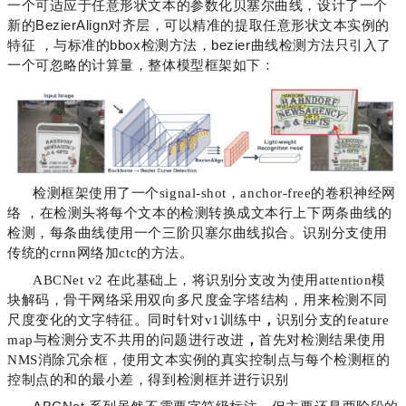
一个可适应于任意形状文本的参数化贝塞尔曲线，设计了一个
新的BezierAlign对齐层，可以精准的提取任意形状文本实例的
特征 ，与标准的bbox检测方法，bezier曲线检测方法只引入了
一个可忽略的计算量，整体模型框架如下：
检测框架使用了一个signal-shot，anchor-free的卷积神经网
络 ，在检测头将每个文本的检测转换成文本行上下两条曲线的
检测，每条曲线使用一个三阶贝塞尔曲线拟合。识别分支使用
传统的crnn网络加ctc的方法。
ABCNet v2 在此基础上，将识别分支改为使用attention模
块解码，骨干网络采用双向多尺度金字塔结构，用来检测不同
尺度变化的文字特征。同时针对v1训练中
，
识别分支的feature
map与检测分支不共用的问题进行改进
，
首先对检测结果使用
NMS消除冗余框，使用文本实例的真实控制点与每个检测框的
控制点的和的最小差，得到检测框并进行识别