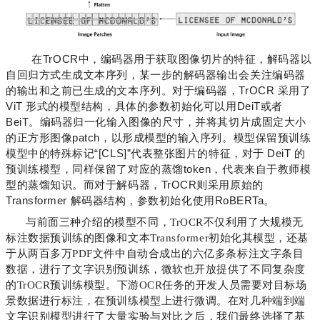
在TrOCR中，编码器用于获取图像切片的特征，解码器以
自回归方式生成文本序列，某一步的解码器输出会关注编码器
的输出和之前已生成的文本序列。对于编码器，TrOCR
采用了
ViT 形式的模型结构，具体的参数初始化可以用DeiT或者
BeiT。编码器归一化输入图像的尺寸，并将其切片成固定大小
的正方形图像patch，以形成模型的输入序列。模型保留预训练
模型中的特殊标记“[CLS]”代表整张图片的特征，对于 DeiT 的
预训练模型，同样保留了对应的蒸馏token，代表来自于教师模
型的蒸馏知识。而对于解码器，TrOCR则采用原始的
Transformer 解码器结构，参数初始化使用RoBERTa。
与前面三种介绍的模型不同，TrOCR不仅利用了大规模无
标注数据预训练的图像和文本Transformer初始化其模型，还基
于从两百多万PDF文件中自动合成出的六亿多条标注文字条目
数据，进行了文字识别预训练，微软也开放提供了不同复杂度
的TrOCR预训练模型。下游OCR任务的开发人员需要对目标场
景数据进行标注，在预训练模型上进行微调。在对几种端到端
文字识别模型进行了大量实验与对比之后，我们最终选择了基