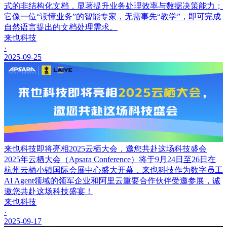
式的非结构化文档，显著提升业务处理效率与数据决策能力；
它像一位“读懂业务”的智能专家，无需事先“教学”，即可完成
自然语言提出的文档处理需求。
来也科技
·
2025-09-25
来也科技即将亮相2025云栖大会，邀您共赴这场科技盛会
2025年云栖大会（Apsara Conference）将于9月24日至26日在
杭州云栖小镇国际会展中心盛大开幕，来也科技作为数字员工
AI Agent领域的领军企业和阿里云重要合作伙伴受邀参展，诚
邀您共赴这场科技盛宴！
来也科技
·
2025-09-17