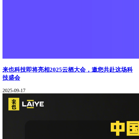
来也科技即将亮相2025云栖大会，邀您共赴这场科
技盛会
2025-09-17