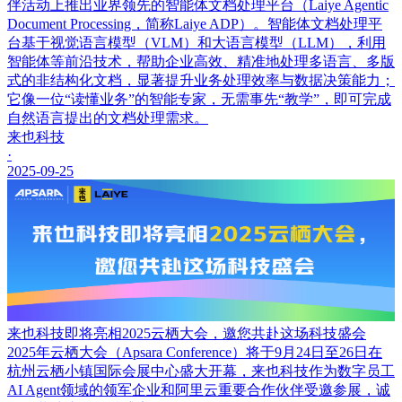
伴活动上推出业界领先的智能体文档处理平台（Laiye Agentic
Document Processing，简称Laiye ADP）。智能体文档处理平
台基于视觉语言模型（VLM）和大语言模型（LLM），利用
智能体等前沿技术，帮助企业高效、精准地处理多语言、多版
式的非结构化文档，显著提升业务处理效率与数据决策能力；
它像一位“读懂业务”的智能专家，无需事先“教学”，即可完成
自然语言提出的文档处理需求。
来也科技
·
2025-09-25
来也科技即将亮相2025云栖大会，邀您共赴这场科技盛会
2025年云栖大会（Apsara Conference）将于9月24日至26日在
杭州云栖小镇国际会展中心盛大开幕，来也科技作为数字员工
AI Agent领域的领军企业和阿里云重要合作伙伴受邀参展，诚