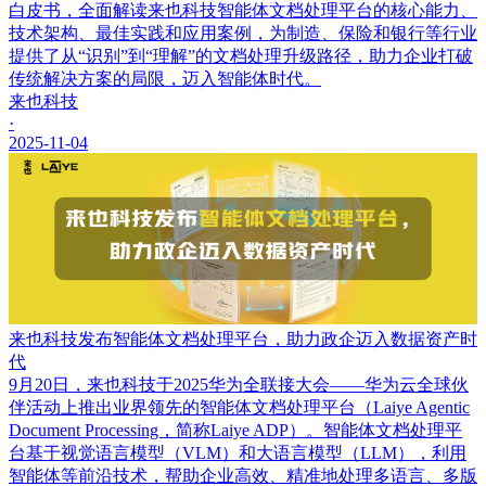
白皮书，全面解读来也科技智能体文档处理平台的核心能力、
技术架构、最佳实践和应用案例，为制造、保险和银行等行业
提供了从“识别”到“理解”的文档处理升级路径，助力企业打破
传统解决方案的局限，迈入智能体时代。
来也科技
·
2025-11-04
来也科技发布智能体文档处理平台，助力政企迈入数据资产时
代
9月20日，来也科技于2025华为全联接大会——华为云全球伙
伴活动上推出业界领先的智能体文档处理平台（Laiye Agentic
Document Processing，简称Laiye ADP）。智能体文档处理平
台基于视觉语言模型（VLM）和大语言模型（LLM），利用
智能体等前沿技术，帮助企业高效、精准地处理多语言、多版